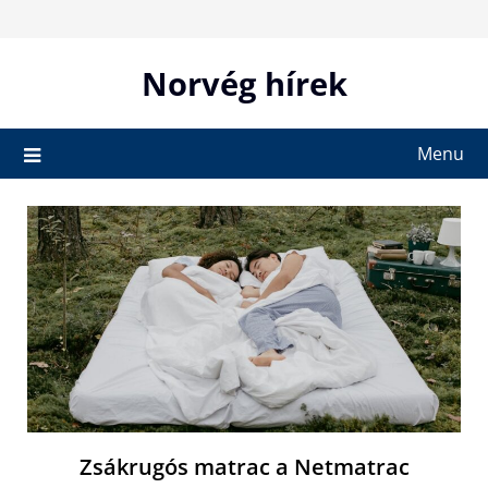
Skip
to
content
Norvég hírek
Menu
Zsákrugós matrac a Netmatrac