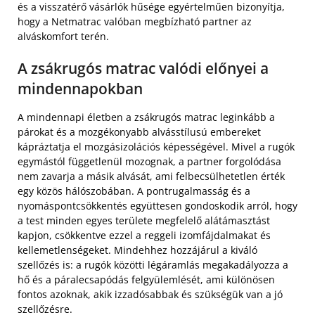
és a visszatérő vásárlók hűsége egyértelműen bizonyítja,
hogy a Netmatrac valóban megbízható partner az
alváskomfort terén.
A zsákrugós matrac valódi előnyei a
mindennapokban
A mindennapi életben a zsákrugós matrac leginkább a
párokat és a mozgékonyabb alvásstílusú embereket
kápráztatja el mozgásizolációs képességével. Mivel a rugók
egymástól függetlenül mozognak, a partner forgolódása
nem zavarja a másik alvását, ami felbecsülhetetlen érték
egy közös hálószobában. A pontrugalmasság és a
nyomáspontcsökkentés együttesen gondoskodik arról, hogy
a test minden egyes területe megfelelő alátámasztást
kapjon, csökkentve ezzel a reggeli izomfájdalmakat és
kellemetlenségeket. Mindehhez hozzájárul a kiváló
szellőzés is: a rugók közötti légáramlás megakadályozza a
hő és a páralecsapódás felgyülemlését, ami különösen
fontos azoknak, akik izzadósabbak és szükségük van a jó
szellőzésre.