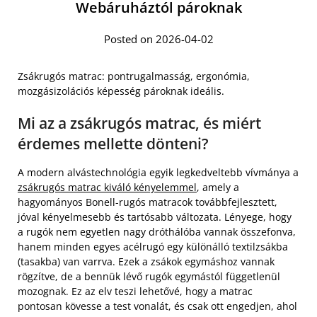
Webáruháztól pároknak
Posted on 2026-04-02
Zsákrugós matrac: pontrugalmasság, ergonómia,
mozgásizolációs képesség pároknak ideális.
Mi az a zsákrugós matrac, és miért
érdemes mellette dönteni?
A modern alvástechnológia egyik legkedveltebb vívmánya a
zsákrugós matrac kiváló kényelemmel
, amely a
hagyományos Bonell-rugós matracok továbbfejlesztett,
jóval kényelmesebb és tartósabb változata. Lényege, hogy
a rugók nem egyetlen nagy dróthálóba vannak összefonva,
hanem minden egyes acélrugó egy különálló textilzsákba
(tasakba) van varrva. Ezek a zsákok egymáshoz vannak
rögzítve, de a bennük lévő rugók egymástól függetlenül
mozognak. Ez az elv teszi lehetővé, hogy a matrac
pontosan kövesse a test vonalát, és csak ott engedjen, ahol