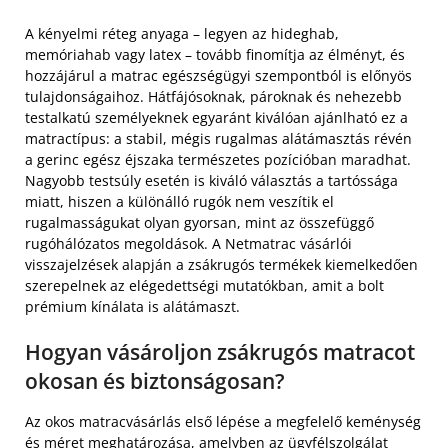
A kényelmi réteg anyaga – legyen az hideghab,
memóriahab vagy latex – tovább finomítja az élményt, és
hozzájárul a matrac egészségügyi szempontból is előnyös
tulajdonságaihoz. Hátfájósoknak, pároknak és nehezebb
testalkatú személyeknek egyaránt kiválóan ajánlható ez a
matractípus: a stabil, mégis rugalmas alátámasztás révén
a gerinc egész éjszaka természetes pozícióban maradhat.
Nagyobb testsúly esetén is kiváló választás a tartóssága
miatt, hiszen a különálló rugók nem veszítik el
rugalmasságukat olyan gyorsan, mint az összefüggő
rugóhálózatos megoldások. A Netmatrac vásárlói
visszajelzések alapján a zsákrugós termékek kiemelkedően
szerepelnek az elégedettségi mutatókban, amit a bolt
prémium kínálata is alátámaszt.
Hogyan vásároljon zsákrugós matracot
okosan és biztonságosan?
Az okos matracvásárlás első lépése a megfelelő keménység
és méret meghatározása, amelyben az ügyfélszolgálat