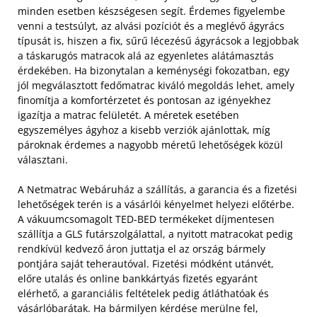
minden esetben készségesen segít. Érdemes figyelembe
venni a testsúlyt, az alvási pozíciót és a meglévő ágyrács
típusát is, hiszen a fix, sűrű lécezésű ágyrácsok a legjobbak
a táskarugós matracok alá az egyenletes alátámasztás
érdekében. Ha bizonytalan a keménységi fokozatban, egy
jól megválasztott fedőmatrac kiváló megoldás lehet, amely
finomítja a komfortérzetet és pontosan az igényekhez
igazítja a matrac felületét. A méretek esetében
egyszemélyes ágyhoz a kisebb verziók ajánlottak, míg
pároknak érdemes a nagyobb méretű lehetőségek közül
választani.
A Netmatrac Webáruház a szállítás, a garancia és a fizetési
lehetőségek terén is a vásárlói kényelmet helyezi előtérbe.
A vákuumcsomagolt TED-BED termékeket díjmentesen
szállítja a GLS futárszolgálattal, a nyitott matracokat pedig
rendkívül kedvező áron juttatja el az ország bármely
pontjára saját teherautóval. Fizetési módként utánvét,
előre utalás és online bankkártyás fizetés egyaránt
elérhető, a garanciális feltételek pedig átláthatóak és
vásárlóbarátak. Ha bármilyen kérdése merülne fel,