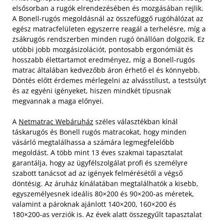
elsősorban a rugók elrendezésében és mozgásában rejlik.
A Bonell-rugós megoldásnál az összefüggő rugóhálózat az
egész matracfelületen egyszerre reagál a terhelésre, míg a
zsákrugós rendszerben minden rugó önállóan dolgozik. Ez
utóbbi jobb mozgásizolációt, pontosabb ergonómiát és
hosszabb élettartamot eredményez, míg a Bonell-rugós
matrac általában kedvezőbb áron érhető el és könnyebb.
Döntés előtt érdemes mérlegelni az alvásstílust, a testsúlyt
és az egyéni igényeket, hiszen mindkét típusnak
megvannak a maga előnyei.
A
Netmatrac Webáruház
széles választékban kínál
táskarugós és Bonell rugós matracokat, hogy minden
vásárló megtalálhassa a számára legmegfelelőbb
megoldást. A több mint 13 éves szakmai tapasztalat
garantálja, hogy az ügyfélszolgálat profi és személyre
szabott tanácsot ad az igények felmérésétől a végső
döntésig. Az áruház kínálatában megtalálhatók a kisebb,
egyszemélyesnek ideális 80×200 és 90×200-as méretek,
valamint a pároknak ajánlott 140×200, 160×200 és
180×200-as verziók is. Az évek alatt összegyűlt tapasztalat