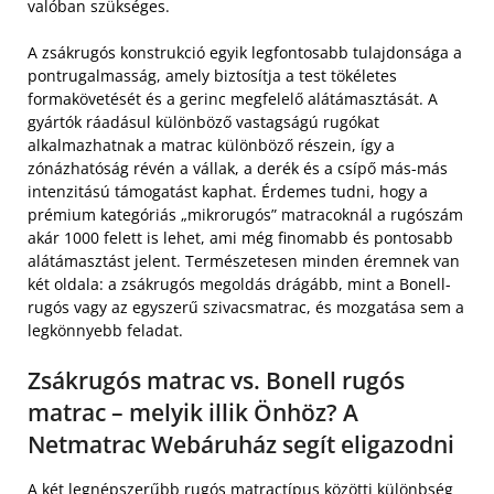
valóban szükséges.
A zsákrugós konstrukció egyik legfontosabb tulajdonsága a
pontrugalmasság, amely biztosítja a test tökéletes
formakövetését és a gerinc megfelelő alátámasztását. A
gyártók ráadásul különböző vastagságú rugókat
alkalmazhatnak a matrac különböző részein, így a
zónázhatóság révén a vállak, a derék és a csípő más-más
intenzitású támogatást kaphat. Érdemes tudni, hogy a
prémium kategóriás „mikrorugós” matracoknál a rugószám
akár 1000 felett is lehet, ami még finomabb és pontosabb
alátámasztást jelent. Természetesen minden éremnek van
két oldala: a zsákrugós megoldás drágább, mint a Bonell-
rugós vagy az egyszerű szivacsmatrac, és mozgatása sem a
legkönnyebb feladat.
Zsákrugós matrac vs. Bonell rugós
matrac – melyik illik Önhöz? A
Netmatrac Webáruház segít eligazodni
A két legnépszerűbb rugós matractípus közötti különbség