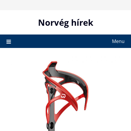
Skip
to
content
Norvég hírek
Menu