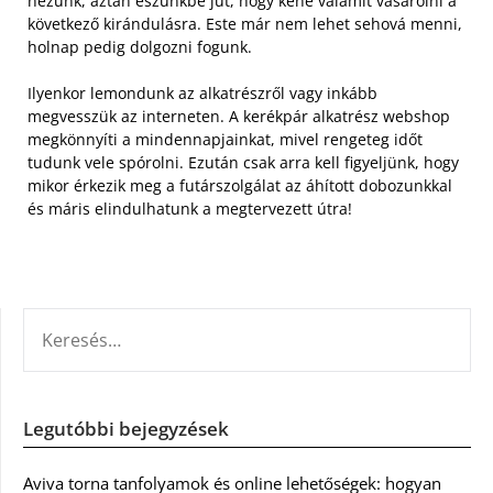
nézünk, aztán eszünkbe jut, hogy kéne valamit vásárolni a
következő kirándulásra. Este már nem lehet sehová menni,
holnap pedig dolgozni fogunk.
Ilyenkor lemondunk az alkatrészről vagy inkább
megvesszük az interneten. A kerékpár alkatrész webshop
megkönnyíti a mindennapjainkat, mivel rengeteg időt
tudunk vele spórolni. Ezután csak arra kell figyeljünk, hogy
mikor érkezik meg a futárszolgálat az áhított dobozunkkal
és máris elindulhatunk a megtervezett útra!
KERESÉS:
Legutóbbi bejegyzések
Aviva torna tanfolyamok és online lehetőségek: hogyan