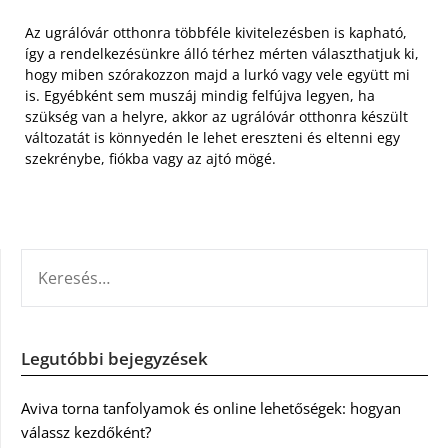
Az ugrálóvár otthonra többféle kivitelezésben is kapható,
így a rendelkezésünkre álló térhez mérten választhatjuk ki,
hogy miben szórakozzon majd a lurkó vagy vele együtt mi
is. Egyébként sem muszáj mindig felfújva legyen, ha
szükség van a helyre, akkor az ugrálóvár otthonra készült
változatát is könnyedén le lehet ereszteni és eltenni egy
szekrénybe, fiókba vagy az ajtó mögé.
KERESÉS:
Legutóbbi bejegyzések
Aviva torna tanfolyamok és online lehetőségek: hogyan
válassz kezdőként?