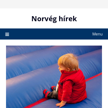
Skip
to
content
Norvég hírek
Menu