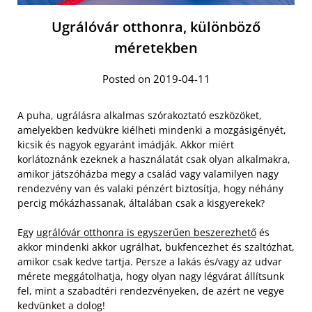
Ugrálóvár otthonra, különböző
méretekben
Posted on 2019-04-11
A puha, ugrálásra alkalmas szórakoztató eszközöket,
amelyekben kedvükre kiélheti mindenki a mozgásigényét,
kicsik és nagyok egyaránt imádják. Akkor miért
korlátoznánk ezeknek a használatát csak olyan alkalmakra,
amikor játszóházba megy a család vagy valamilyen nagy
rendezvény van és valaki pénzért biztosítja, hogy néhány
percig mókázhassanak, általában csak a kisgyerekek?
Egy
ugrálóvár otthonra is egyszerűen beszerezhető
és
akkor mindenki akkor ugrálhat, bukfencezhet és szaltózhat,
amikor csak kedve tartja. Persze a lakás és/vagy az udvar
mérete meggátolhatja, hogy olyan nagy légvárat állítsunk
fel, mint a szabadtéri rendezvényeken, de azért ne vegye
kedvünket a dolog!