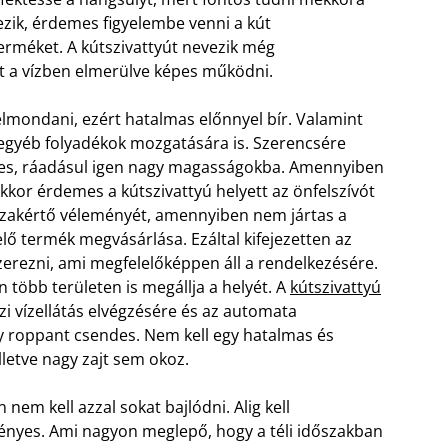
tezik, érdemes figyelembe venni a kút
terméket. A kútszivattyút nevezik még
 a vízben elmerülve képes működni.
elmondani, ezért hatalmas előnnyel bír. Valamint
egyéb folyadékok mozgatására is. Szerencsére
pes, ráadásul igen nagy magasságokba. Amennyiben
akkor érdemes a kútszivattyú helyett az önfelszívót
 szakértő véleményét, amennyiben nem jártas a
ő termék megvásárlása. Ezáltal kifejezetten az
erezni, ami megfelelőképpen áll a rendelkezésére.
 több területen is megállja a helyét. A
kútszivattyú
zi vízellátás elvégzésére és az automata
gy roppant csendes. Nem kell egy hatalmas és
lletve nagy zajt sem okoz.
nem kell azzal sokat bajlódni. Alig kell
igényes. Ami nagyon meglepő, hogy a téli időszakban