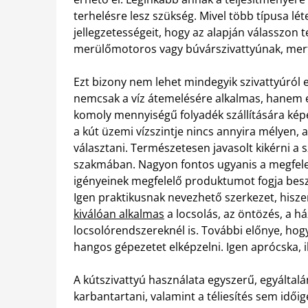
terhelésre lesz szükség. Mivel több típusa lé
jellegzetességeit, hogy az alapján válasszon 
merülőmotoros vagy búvárszivattyúnak, mert
Ezt bizony nem lehet mindegyik szivattyúról 
nemcsak a víz átemelésére alkalmas, hanem 
komoly mennyiségű folyadék szállítására ké
a kút üzemi vízszintje nincs annyira mélyen, 
választani. Természetesen javasolt kikérni a
szakmában.
Nagyon fontos ugyanis a megfelel
igényeinek megfelelő produktumot fogja besz
Igen praktikusnak nevezhető szerkezet, hiszen
kiválóan alkalmas
a locsolás, az öntözés, a há
locsolórendszereknél is. További előnye, ho
hangos gépezetet elképzelni. Igen aprócska, i
A kútszivattyú használata egyszerű, egyáltalán 
karbantartani, valamint a téliesítés sem idő