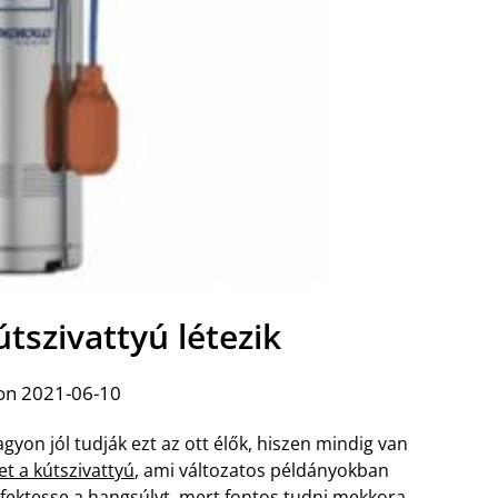
tszivattyú létezik
on 2021-06-10
gyon jól tudják ezt az ott élők, hiszen mindig van
het a kútszivattyú
, ami változatos példányokban
 fektesse a hangsúlyt, mert fontos tudni mekkora