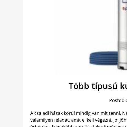
Több típusú kú
Posted 
A családi házak körül mindig van mit tenni. Na
valamilyen feladat, amit el kell végezni.
Jól jö
érhető el. Leginkább annak a teljesítményére