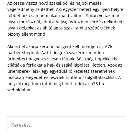
Az össze-vissza növő szakállból és hajból mesés
végeredmény születhet. Aki egyszer betért egy ilyen helyre,
többet biztosan nem akar majd váltani. Sokan voltak már
olyan fodrásznál, ahol a hajvágás közben kérdés nélkül tett
olyan dolgokat az állítólagos szaki, ami a szépérzéknek
bizony ellent mond.
Aki ezt el akarja kerülni, az igent kell mondjon az A76
barber shopnak. Az itt dolgozó szakértők minden
úriembert nagyon szívesen látnak. Sőt, még tippekkel is
ellátják a férfiakat a haj- és szakállápolást illetően. Azok az
úriemberek, akik egy egyedülálló kezelést szeretnének,
biztosan elégedettek lesznek az itteni szolgáltatásokkal. A
helyről még több infót meg lehet tudni az a76.hu
weboldalon.
KERESÉS: