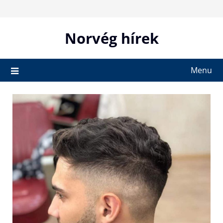
Skip
to
content
Norvég hírek
Menu