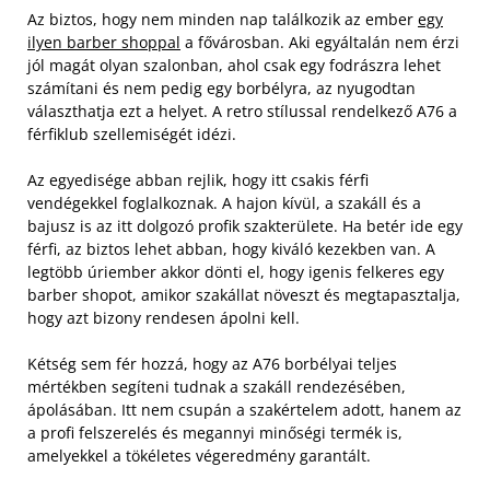
Az biztos, hogy nem minden nap találkozik az ember
egy
ilyen barber shoppal
a fővárosban. Aki egyáltalán nem érzi
jól magát olyan szalonban, ahol csak egy fodrászra lehet
számítani és nem pedig egy borbélyra, az nyugodtan
választhatja ezt a helyet. A retro stílussal rendelkező A76 a
férfiklub szellemiségét idézi.
Az egyedisége abban rejlik, hogy itt csakis férfi
vendégekkel foglalkoznak. A hajon kívül, a szakáll és a
bajusz is az itt dolgozó profik szakterülete. Ha betér ide egy
férfi, az biztos lehet abban, hogy kiváló kezekben van. A
legtöbb úriember akkor dönti el, hogy igenis felkeres egy
barber shopot, amikor szakállat növeszt és megtapasztalja,
hogy azt bizony rendesen ápolni kell.
Kétség sem fér hozzá, hogy az A76 borbélyai teljes
mértékben segíteni tudnak a szakáll rendezésében,
ápolásában. Itt nem csupán a szakértelem adott, hanem az
a profi felszerelés és megannyi minőségi termék is,
amelyekkel a tökéletes végeredmény garantált.