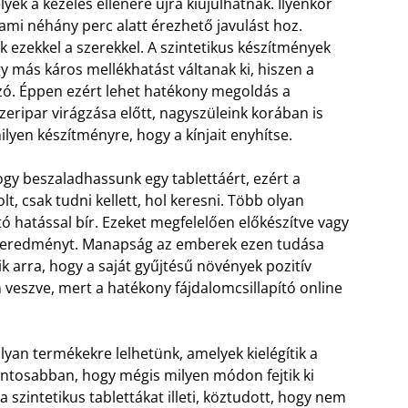
yek a kezelés ellenére újra kiújulhatnak. Ilyenkor
 ami néhány perc alatt érezhető javulást hoz.
ezekkel a szerekkel. A szintetikus készítmények
y más káros mellékhatást váltanak ki, hiszen a
szó. Éppen ezért lehet hatékony megoldás a
eripar virágzása előtt, nagyszüleink korában is
lyen készítményre, hogy a kínjait enyhítse.
gy beszaladhassunk egy tablettáért, ezért a
t, csak tudni kellett, hol keresni. Több olyan
tó hatással bír. Ezeket megfelelően előkészítve vagy
ó eredményt. Manapság az emberek ezen tudása
 arra, hogy a saját gyűjtésű növények pozitív
 veszve, mert a hatékony fájdalomcsillapító online
 olyan termékekre lelhetünk, amelyek kielégítik a
pontosabban, hogy mégis milyen módon fejtik ki
 szintetikus tablettákat illeti, köztudott, hogy nem