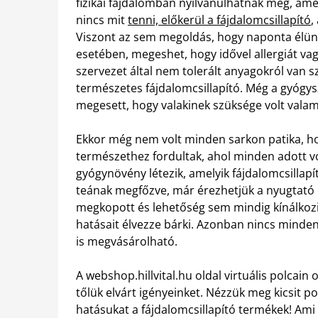
fizikai fájdalomban nyilvánulhatnak meg, amel
nincs mit
tenni, előkerül a fájdalomcsillapító
,
Viszont az sem megoldás, hogy naponta élünk 
esetében, megeshet, hogy idővel allergiát vag
szervezet által nem tolerált anyagokról van 
természetes fájdalomcsillapító. Még a gyógysz
megesett, hogy valakinek szüksége volt valami
Ekkor még nem volt minden sarkon patika, ho
természethez fordultak, ahol minden adott vol
gyógynövény létezik, amelyik fájdalomcsillapí
teának megfőzve, már érezhetjük a nyugtat
megkopott és lehetőség sem mindig kínálkozik
hatásait élvezze bárki. Azonban nincs minden
is megvásárolható.
A webshop.hillvital.hu oldal virtuális polcain
tőlük elvárt igényeinket. Nézzük meg kicsit 
hatásukat a fájdalomcsillapító termékek! Ami a