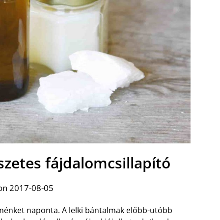
szetes fájdalomcsillapító
on 2017-08-05
ménket naponta. A lelki bántalmak előbb-utóbb