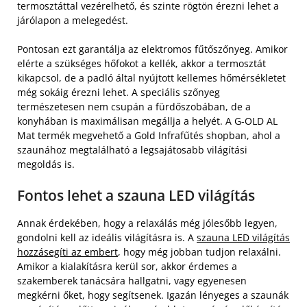
termosztáttal vezérelhető, és szinte rögtön érezni lehet a
járólapon a melegedést.
Pontosan ezt garantálja az elektromos fűtőszőnyeg. Amikor
elérte a szükséges hőfokot a kellék, akkor a termosztát
kikapcsol, de a padló által nyújtott kellemes hőmérsékletet
még sokáig érezni lehet. A speciális szőnyeg
természetesen nem csupán a fürdőszobában, de a
konyhában is maximálisan megállja a helyét. A G-OLD AL
Mat termék megvehető a Gold Infrafűtés shopban, ahol a
szaunához megtalálható a legsajátosabb világítási
megoldás is.
Fontos lehet a szauna LED világítás
Annak érdekében, hogy a relaxálás még jólesőbb legyen,
gondolni kell az ideális világításra is. A
szauna LED világítás
hozzásegíti az embert
, hogy még jobban tudjon relaxálni.
Amikor a kialakításra kerül sor, akkor érdemes a
szakemberek tanácsára hallgatni, vagy egyenesen
megkérni őket, hogy segítsenek. Igazán lényeges a szaunák