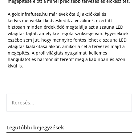
megépítése előtt a minél precízebb tervezés és előkészítés.
A goldinfrafutes.hu már évek óta új akciókkal és
kedvezményekkel kedveskedik a vevőknek, ezért itt
biztosan minden érdeklődő megtalálja azt a szauna LED
világítás fajtát, amelyikre régóta szüksége van. Egyeseknek
eszébe sem jut, hogy mennyire fontos lehet a szauna LED
világítás kialakítása akkor, amikor a cél a tervezés majd a
megépítés. A profi világítás nyugalmat, kellemes
hangulatot és harmóniát teremt meg a kabinban és azon
kívül is.
KERESÉS:
Legutóbbi bejegyzések