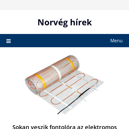
Skip
to
content
Norvég hírek
Menu
Sokan veszik fontolóra az elektromos