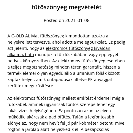
fűtőszőnyeg megvételét
Posted on 2021-01-08
A G-OLD AL Mat fűtőszőnyeg kimondottan azokra a
helyekre lett tervezve, ahol adott a melegburkolat. Ez pedig
azt jelenti, hogy az
elektromos fűtőszőnyeg kiválóan
alkalmazható
mondjuk a fürdőszobában vagy épp egyéb
nedves környezetben. Az elektromos fűtőszőnyeg esetében
a teljes megbízhatóság minden téren garantált, hiszen a
termék elemei olyan egyedülálló alumínium fóliák között
kaptak helyet, amik öntapadósak, illetve PE-anyaggal
kerültek megerősítésre.
A
z elektromos fűtőszőnyeg mellett említést érdemel még a
fűtőkábel, aminek ugyancsak fontos szerepe lehet egy
lakás vizes helyiségében. Ez pontosan azon az elven
működik, akárcsak a padlófűtés. Talán a legfontosabb
előnye az, hogy nem hevít fel jó pár köbméter betont, mivel
rögtön a járólap alatt helyezkedik el. A bekapcsolás