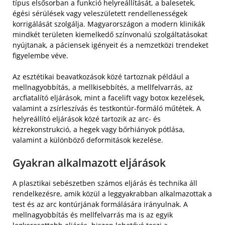
típus elsősorban a funkció helyreállítását, a balesetek,
égési sérülések vagy veleszületett rendellenességek
korrigálását szolgálja. Magyarországon a modern klinikák
mindkét területen kiemelkedő színvonalú szolgáltatásokat
nyújtanak, a páciensek igényeit és a nemzetközi trendeket
figyelembe véve.
Az esztétikai beavatkozások közé tartoznak például a
mellnagyobbítás, a mellkisebbítés, a mellfelvarrás, az
arcfiatalító eljárások, mint a facelift vagy botox kezelések,
valamint a zsírleszívás és testkontúr-formáló műtétek. A
helyreállító eljárások közé tartozik az arc- és
kézrekonstrukció, a hegek vagy bőrhiányok pótlása,
valamint a különböző deformitások kezelése.
Gyakran alkalmazott eljárások
A plasztikai sebészetben számos eljárás és technika áll
rendelkezésre, amik közül a leggyakrabban alkalmazottak a
test és az arc kontúrjának formálására irányulnak. A
mellnagyobbítás és mellfelvarrás ma is az egyik