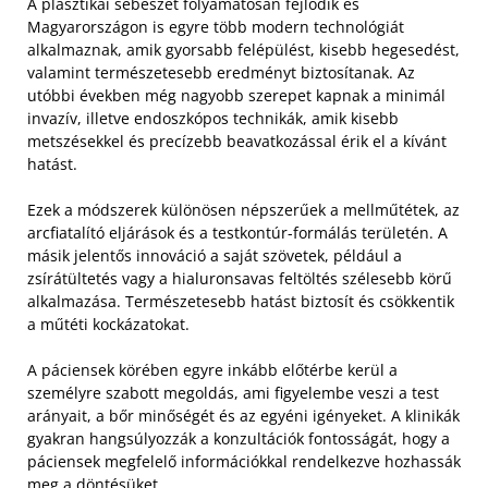
A plasztikai sebészet folyamatosan fejlődik és
Magyarországon is egyre több modern technológiát
alkalmaznak, amik gyorsabb felépülést, kisebb hegesedést,
valamint természetesebb eredményt biztosítanak. Az
utóbbi években még nagyobb szerepet kapnak a minimál
invazív, illetve endoszkópos technikák, amik kisebb
metszésekkel és precízebb beavatkozással érik el a kívánt
hatást.
Ezek a módszerek különösen népszerűek a mellműtétek, az
arcfiatalító eljárások és a testkontúr-formálás területén. A
másik jelentős innováció a saját szövetek, például a
zsírátültetés vagy a hialuronsavas feltöltés szélesebb körű
alkalmazása. Természetesebb hatást biztosít és csökkentik
a műtéti kockázatokat.
A páciensek körében egyre inkább előtérbe kerül a
személyre szabott megoldás, ami figyelembe veszi a test
arányait, a bőr minőségét és az egyéni igényeket. A klinikák
gyakran hangsúlyozzák a konzultációk fontosságát, hogy a
páciensek megfelelő információkkal rendelkezve hozhassák
meg a döntésüket.