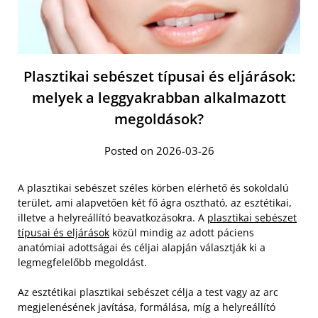
Plasztikai sebészet típusai és eljárások:
melyek a leggyakrabban alkalmazott
megoldások?
Posted on 2026-03-26
A plasztikai sebészet széles körben elérhető és sokoldalú
terület, ami alapvetően két fő ágra osztható, az esztétikai,
illetve a helyreállító beavatkozásokra. A
plasztikai sebészet
típusai és eljárások
közül mindig az adott páciens
anatómiai adottságai és céljai alapján választják ki a
legmegfelelőbb megoldást.
Az esztétikai plasztikai sebészet célja a test vagy az arc
megjelenésének javítása, formálása, míg a helyreállító