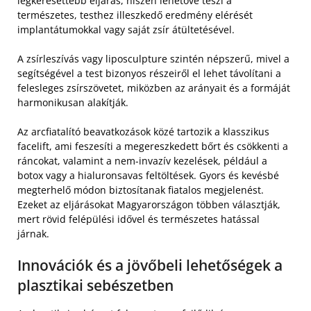
legkeresettebb eljárás, hiszen lehetővé teszi a
természetes, testhez illeszkedő eredmény elérését
implantátumokkal vagy saját zsír átültetésével.
A zsírleszívás vagy liposculpture szintén népszerű, mivel a
segítségével a test bizonyos részeiről el lehet távolítani a
felesleges zsírszövetet, miközben az arányait és a formáját
harmonikusan alakítják.
Az arcfiatalító beavatkozások közé tartozik a klasszikus
facelift, ami feszesíti a megereszkedett bőrt és csökkenti a
ráncokat, valamint a nem-invazív kezelések, például a
botox vagy a hialuronsavas feltöltések. Gyors és kevésbé
megterhelő módon biztosítanak fiatalos megjelenést.
Ezeket az eljárásokat Magyarországon többen választják,
mert rövid felépülési idővel és természetes hatással
járnak.
Innovációk és a jövőbeli lehetőségek a
plasztikai sebészetben