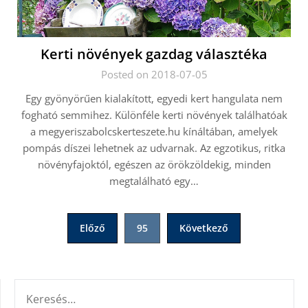
Kerti növények gazdag választéka
Posted on 2018-07-05
Egy gyönyörűen kialakított, egyedi kert hangulata nem
fogható semmihez. Különféle kerti növények találhatóak
a megyeriszabolcskerteszete.hu kínáltában, amelyek
pompás díszei lehetnek az udvarnak. Az egzotikus, ritka
növényfajoktól, egészen az örökzöldekig, minden
megtalálható egy…
Bejegyzések
Előző
95
Következő
lapozása
KERESÉS: