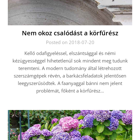
Nem okoz csalódást a körfűrész
Posted on 2018-07-20
Kellő odafigyeléssel, elszántsággal és némi
kézügyességgel hihetetlenül sok mindent meg tudunk
teremteni. A modern tudomány által létrehozott
szerszámgépek révén, a barkácsfeladatok jelentősen
leegyszerűsödtek. A faanyaggal bánni nem jelent
problémát, főként a körfűrész…