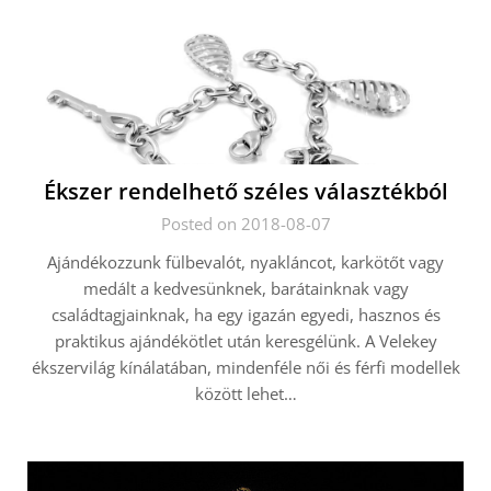
Ékszer rendelhető széles választékból
Posted on 2018-08-07
Ajándékozzunk fülbevalót, nyakláncot, karkötőt vagy
medált a kedvesünknek, barátainknak vagy
családtagjainknak, ha egy igazán egyedi, hasznos és
praktikus ajándékötlet után keresgélünk. A Velekey
ékszervilág kínálatában, mindenféle női és férfi modellek
között lehet…