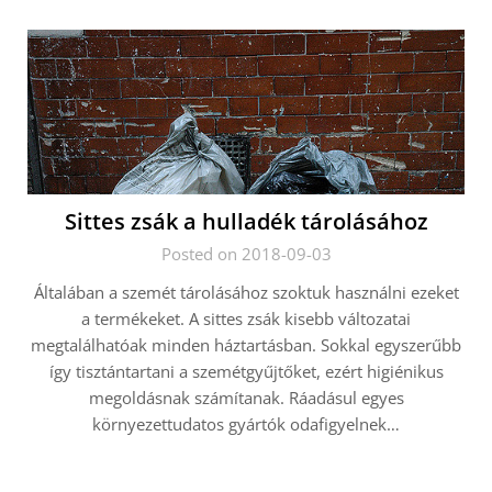
Sittes zsák a hulladék tárolásához
Posted on 2018-09-03
Általában a szemét tárolásához szoktuk használni ezeket
a termékeket. A sittes zsák kisebb változatai
megtalálhatóak minden háztartásban. Sokkal egyszerűbb
így tisztántartani a szemétgyűjtőket, ezért higiénikus
megoldásnak számítanak. Ráadásul egyes
környezettudatos gyártók odafigyelnek…