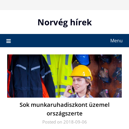
Skip
to
content
Norvég hírek
Menu
Sok munkaruhadiszkont üzemel
országszerte
Posted on 2018-09-06