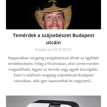
Temérdek a szájsebészet Budapest
utcáin
Posted on 2018-08-01
Napjainkban rengeteg szolgáltatással állnak az ügyfelek
rendelkezésére. Főleg a fővárosban, ahol szinte minden
megtalálható, legyen az termék vagy egyéb kiszolgálás.
Ezért is található rengeteg szájsebészet Budapest
városában, akik igen tapasztaltak és nagyszerű…