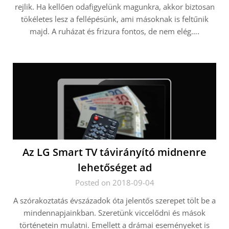
rejlik. Ha kellően odafigyelünk magunkra, akkor biztosan
tökéletes lesz a fellépésünk, ami másoknak is feltűnik
majd. A ruházat és frizura fontos, de nem elég….
Az LG Smart TV távirányító midnenre
lehetőséget ad
Posted on 2018-09-04
A szórakoztatás évszázadok óta jelentős szerepet tölt be a
mindennapjainkban. Szeretünk viccelődni és mások
történetein mulatni. Emellett a drámai eseményeket is