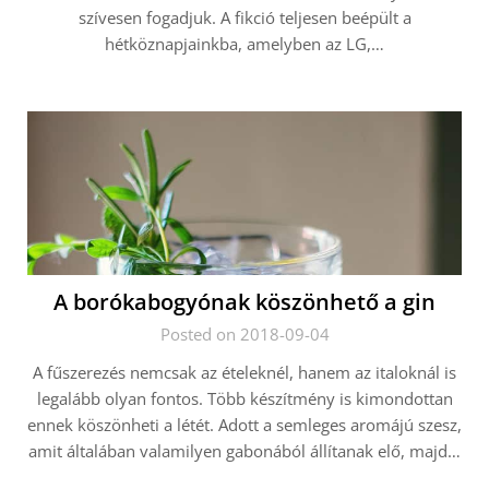
szívesen fogadjuk. A fikció teljesen beépült a
hétköznapjainkba, amelyben az LG,…
A borókabogyónak köszönhető a gin
Posted on 2018-09-04
A fűszerezés nemcsak az ételeknél, hanem az italoknál is
legalább olyan fontos. Több készítmény is kimondottan
ennek köszönheti a létét. Adott a semleges aromájú szesz,
amit általában valamilyen gabonából állítanak elő, majd…