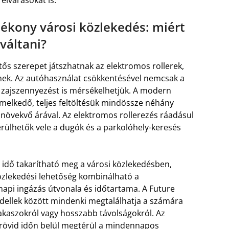
ékony városi közlekedés: miért
váltani?
ős szerepet játszhatnak az elektromos rollerek,
nek. Az autóhasználat csökkentésével nemcsak a
i zajszennyezést is mérsékelhetjük. A modern
melkedő, teljes feltöltésük mindössze néhány
növekvő árával. Az elektromos rollerezés ráadásul
rülhetők vele a dugók és a parkolóhely-keresés
s idő takarítható meg a városi közlekedésben,
zlekedési lehetőség kombinálható a
 napi ingázás útvonala és időtartama. A Future
ellek között mindenki megtalálhatja a számára
zakaszokról vagy hosszabb távolságokról. Az
y rövid időn belül megtérül a mindennapos