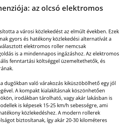
enziója: az olcsó elektromos
ította a városi közlekedést az elmúlt években. Ezek
nak gyors és hatékony közlekedési alternatívát a
iválasztott elektromos roller nemcsak
oldás is a mindennapos ingázáshoz. Az elektromos
ális fenntartási költséggel üzemeltethetők, és
rának.
s a dugókban való várakozás kiküszöbölhető egy jól
égével. A kompakt kialakításnak köszönhetően
ökön, irodákban tárolható, vagy akár lakásban is
odellek is képesek 15-25 km/h sebességre, ami
hatékony közlekedéshez. A modern rollerek
ágot biztosítanak, így akár 20-30 kilométeres