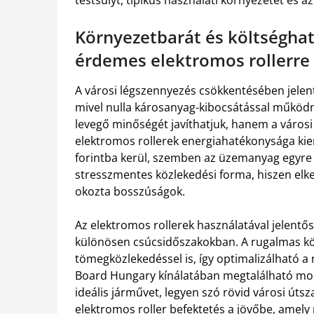
Környezetbarát és költséghat
érdemes elektromos rollerre 
A városi légszennyezés csökkentésében jelent
mivel nulla károsanyag-kibocsátással működ
levegő minőségét javíthatjuk, hanem a város
elektromos rollerek energiahatékonysága kie
forintba kerül, szemben az üzemanyag egyre 
stresszmentes közlekedési forma, hiszen elke
okozta bosszúságok.
Az elektromos rollerek használatával jelentő
különösen csúcsidőszakokban. A rugalmas kö
tömegközlekedéssel is, így optimalizálható a
Board Hungary kínálatában megtalálható mod
ideális járművet, legyen szó rövid városi úts
elektromos roller befektetés a jövőbe, amel