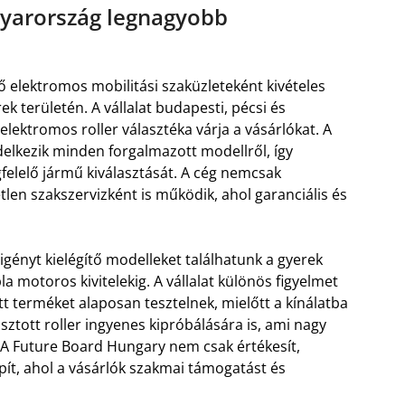
yarország legnagyobb
elektromos mobilitási szaküzleteként kivételes
k területén. A vállalat budapesti, pécsi és
lektromos roller választéka várja a vásárlókat. A
elkezik minden forgalmazott modellről, így
felelő jármű kiválasztását. A cég nemcsak
len szakszervizként is működik, ahol garanciális és
gényt kielégítő modelleket találhatunk a gyerek
la motoros kivitelekig. A vállalat különös figyelmet
t terméket alaposan tesztelnek, mielőtt a kínálatba
sztott roller ingyenes kipróbálására is, ami nagy
 A Future Board Hungary nem csak értékesít,
ít, ahol a vásárlók szakmai támogatást és