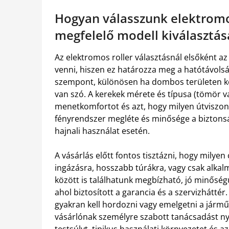
Hogyan válasszunk elektromos
megfelelő modell kiválasztá
Az elektromos roller választásnál elsőként a
venni, hiszen ez határozza meg a hatótávolsá
szempont, különösen ha dombos területen k
van szó. A kerekek mérete és típusa (tömör 
menetkomfortot és azt, hogy milyen útviszon
fényrendszer megléte és minősége a biztonság
hajnali használat esetén.
A vásárlás előtt fontos tisztázni, hogy milyen 
ingázásra, hosszabb túrákra, vagy csak alkal
között is találhatunk megbízható, jó minőség
ahol biztosított a garancia és a szervizháttér
gyakran kell hordozni vagy emelgetni a járm
vásárlónak személyre szabott tanácsadást nyú
testsúlyt, tipikus használati környezetet és az