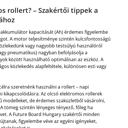
 rollert? – Szakértői tippek a
sához
z akkumulátor kapacitását (Ah) érdemes figyelembe
got. A motor teljesítménye szintén kulcsfontosságú
özlekedünk vagy nagyobb testsúlyú használóról
vagy pneumatikus) nagyban befolyásolja a
yok között használható optimálisan az eszköz. A
os közlekedés alapfeltétele, különösen esti vagy
célra szeretnénk használni a rollert – napi
mi kikapcsolódásra. Az olcsó elektromos rollerek
ű modelleket, de érdemes szaküzletből vásárolni,
. A tömeg szintén lényeges tényező, főleg ha
űvet. A Future Board Hungary szakértői minden
jtanak, figyelembe véve az egyéni igényeket,
 elvárásokat is.