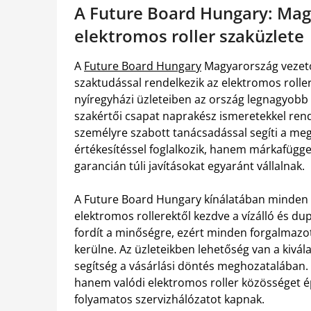
A Future Board Hungary: Mag
elektromos roller szaküzlete
A
Future Board Hungary
Magyarország vezető 
szaktudással rendelkezik az elektromos rollere
nyíregyházi üzleteiben az ország legnagyobb e
szakértői csapat naprakész ismeretekkel rend
személyre szabott tanácsadással segíti a meg
értékesítéssel foglalkozik, hanem márkafügget
garancián túli javításokat egyaránt vállalnak.
A Future Board Hungary kínálatában minden i
elektromos rollerektől kezdve a vízálló és dup
fordít a minőségre, ezért minden forgalmazot
kerülne. Az üzleteikben lehetőség van a kivála
segítség a vásárlási döntés meghozatalában.
hanem valódi elektromos roller közösséget ép
folyamatos szervizhálózatot kapnak.