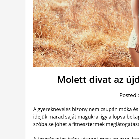
Molett divat az ú
Posted 
A gyereknevelés bizony nem csupán móka és k
idejük marad saját magukra, így a lopva bekap
szóba se jöhet a fitnesztermek meglátogatás
A természetes igény viszont megvan arra, hog