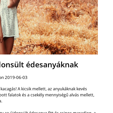
jdonsült édesanyáknak
on 2019-06-03
acagás! A kicsik mellett, az anyukáknak kevés
ott falatok és a csekély mennyiségű alvás mellett,
a.
y az újdonsült édesanya fitt és
csinos maradjon, a