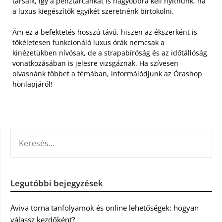
társaik, így a pénztárcánkat is nagyobbra kell nyitnunk, ha
a luxus kiegészítők egyikét szeretnénk birtokolni.
Ám ez a befektetés hosszú távú, hiszen az ékszerként is
tökéletesen funkcionáló luxus órák nemcsak a
kinézetükben nívósak, de a strapabíróság és az időtállóság
vonatkozásában is jelesre vizsgáznak. Ha szívesen
olvasnánk többet a témában, informálódjunk az Órashop
honlapjáról!
KERESÉS:
Legutóbbi bejegyzések
Aviva torna tanfolyamok és online lehetőségek: hogyan
válassz kezdőként?