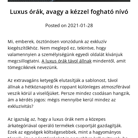
Luxus órák, avagy a kézzel fogható nívó
Posted on 2021-01-28
Mi, emberek, ösztönösen vonzódunk az exkluzív
kiegészítőkhöz. Nem meglepő ez, tekintve, hogy
valamennyien a személyiségünk egyedi oldalát kívánjuk
megcsillogtatni.
A luxus órák távol állnak
mindentől, amit
tömegcikknek nevezünk.
Az extravagáns ketyegők elutasítják a sablonost, távol
állnak a hétköznapitól és roppant különleges atmoszférával
veszik körül a viselőjüket. Persze mindez csodásan hangzik,
ám a kérdés jogos: mégis mennyibe kerül mindez az
exkluzivitás?
Az igazság az, hogy a luxus órák nem a közepes
árkategóriával operáló termékek csoportját gazdagítják.
Ezek az egységek költségesebbek, mint a hagyományos