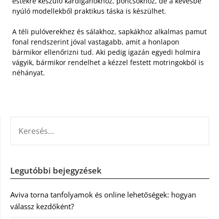
estékre készülő kardigánokhoz, poncsókhoz, de a kevésbé
nyúló modellekből praktikus táska is készülhet.
A téli pulóverekhez és sálakhoz, sapkákhoz alkalmas pamut
fonal rendszerint jóval vastagabb, amit a honlapon
bármikor ellenőrizni tud. Aki pedig igazán egyedi holmira
vágyik, bármikor rendelhet a kézzel festett motringokból is
néhányat.
KERESÉS:
Legutóbbi bejegyzések
Aviva torna tanfolyamok és online lehetőségek: hogyan
válassz kezdőként?