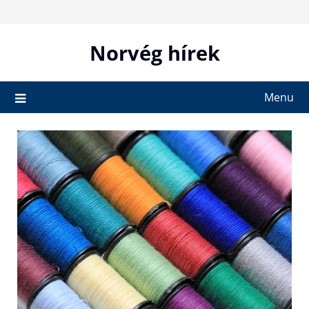
Skip
to
content
Norvég hírek
Menu