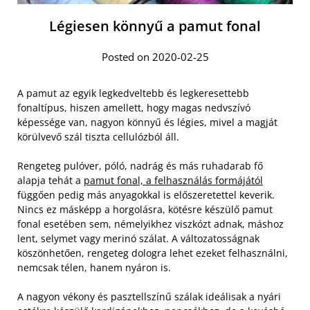
Légiesen könnyű a pamut fonal
Posted on 2020-02-25
A pamut az egyik legkedveltebb és legkeresettebb
fonaltípus, hiszen amellett, hogy magas nedvszívó
képessége van, nagyon könnyű és légies, mivel a magját
körülvevő szál tiszta cellulózból áll.
Rengeteg pulóver, póló, nadrág és más ruhadarab fő
alapja tehát a
pamut fonal, a felhasználás formájától
függően pedig más anyagokkal is előszeretettel keverik.
Nincs ez másképp a horgolásra, kötésre készülő pamut
fonal esetében sem, némelyikhez viszkózt adnak, máshoz
lent, selymet vagy merinó szálat. A változatosságnak
köszönhetően, rengeteg dologra lehet ezeket felhasználni,
nemcsak télen, hanem nyáron is.
A nagyon vékony és pasztellszínű szálak ideálisak a nyári