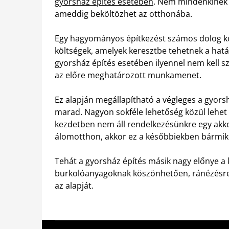
gyorsház építés esetében
. Nem mindenkinek v
ameddig beköltözhet az otthonába.
Egy hagyományos építkezést számos dolog ko
költségek, amelyek keresztbe tehetnek a határ
gyorsház építés esetében ilyennel nem kell s
az előre meghatározott munkamenet.
Ez alapján megállapítható a végleges a gyorsh
marad. Nagyon sokféle lehetőség közül lehet 
kezdetben nem áll rendelkezésünkre egy akko
álomotthon, akkor ez a későbbiekben bármik
Tehát a gyorsház építés másik nagy előnye a
burkolóanyagoknak köszönhetően, ránézésre
az alapját.