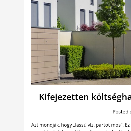
Kifejezetten költségh
Posted 
Azt mondják, hogy „lassú víz, partot mos“. E