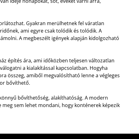
an ideje hónapokat, sőt, éveket várni arra,
rlátozhat. Gyakran merülhetnek fel váratlan
időnek, ami egyre csak tolódik és tolódik. A
zámolni. A megbeszélt igények alapján kidolgozható
áz építés ára, ami időközben teljesen változatlan
válogatni a kialakítással kapcsolatban. Hogyha
ra összeg, amiből megvalósítható lenne a végleges
or bővíthető.
 könnyű bővíthetőség, alakíthatóság. A modern
 meg sem lehet mondani, hogy konténerek képezik