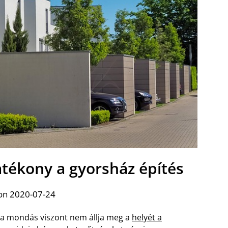
atékony a gyorsház építés
on 2020-07-24
z a mondás viszont nem állja meg a
helyét a