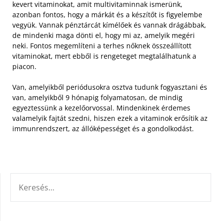
kevert vitaminokat, amit multivitaminnak ismerünk,
azonban fontos, hogy a márkát és a készítőt is figyelembe
vegyük.
Vannak pénztárcát kímélőek és vannak drágábbak,
de mindenki maga dönti el, hogy mi az, amelyik megéri
neki. Fontos megemlíteni a terhes nőknek összeállított
vitaminokat, mert ebből is rengeteget megtalálhatunk a
piacon.
Van, amelyikből periódusokra osztva tudunk fogyasztani és
van, amelyikből 9 hónapig folyamatosan, de mindig
egyeztessünk a kezelőorvossal. Mindenkinek érdemes
valamelyik fajtát szedni, hiszen ezek a vitaminok erősítik az
immunrendszert, az állóképességet és a gondolkodást.
KERESÉS: