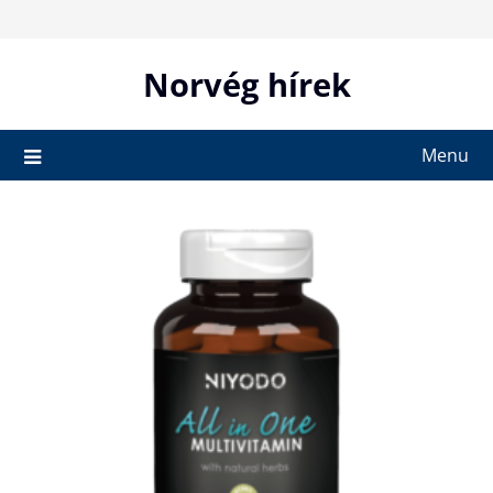
Skip
to
content
Norvég hírek
Menu