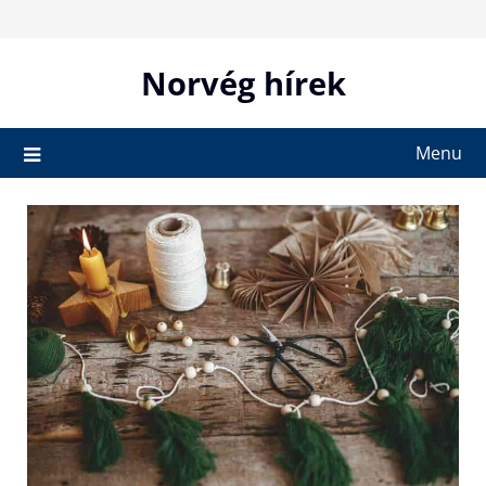
Skip
to
content
Norvég hírek
Menu