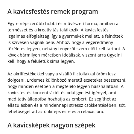
A kavicsfestés remek program
Egyre népszerűbb hobbi és művészeti forma, amiben a
természet és a kreativitás találkozik. A
kavicsfestés
izgalmas elfoglaltság
, így a gyermekek mellett, a felnőttek
is szívesen vágnak bele. Ahhoz, hogy a végeredmény
tökéletes legyen, néhány tényezőt szem előtt kell tartani. A
kövek bármilyen méretben ideálisak, viszont arra ügyelni
kell, hogy a felületük sima legyen.
Az akrilfestékekkel vagy a vízálló filctollakkal öröm lesz
dolgozni. Érdemes különböző méretű ecseteket beszerezni,
hogy minden esetben a megfelelő legyen használatban. A
kavicsfestés koncentrációt és odafigyelést igényel, ami
meditatív állapotba hozhatja az embert. Ez segíthet az
ellazulásban és a mindennapi stressz csökkentésében, sőt,
lehetőséget ad az önkifejezésre és a relaxációra.
A kavicsképek nagyon szépek