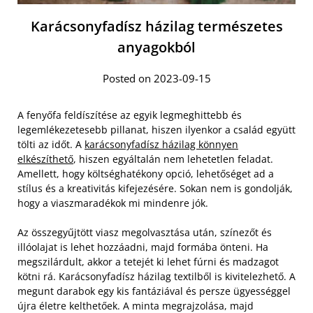
Karácsonyfadísz házilag természetes
anyagokból
Posted on 2023-09-15
A fenyőfa feldíszítése az egyik legmeghittebb és
legemlékezetesebb pillanat, hiszen ilyenkor a család együtt
tölti az időt. A
karácsonyfadísz házilag könnyen
elkészíthető
, hiszen egyáltalán nem lehetetlen feladat.
Amellett, hogy költséghatékony opció, lehetőséget ad a
stílus és a kreativitás kifejezésére. Sokan nem is gondolják,
hogy a viaszmaradékok mi mindenre jók.
Az összegyűjtött viasz megolvasztása után, színezőt és
illóolajat is lehet hozzáadni, majd formába önteni. Ha
megszilárdult, akkor a tetejét ki lehet fúrni és madzagot
kötni rá. Karácsonyfadísz házilag textilből is kivitelezhető. A
megunt darabok egy kis fantáziával és persze ügyességgel
újra életre kelthetőek. A minta megrajzolása, majd