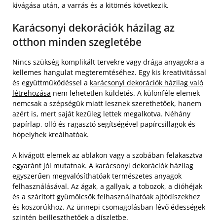
kivágása után, a varrás és a kitömés következik.
Karácsonyi dekorációk házilag az
otthon minden szegletébe
Nincs szükség komplikált tervekre vagy drága anyagokra a
kellemes hangulat megteremtéséhez. Egy kis kreativitással
és együttműködéssel a
karácsonyi dekorációk házilag való
létrehozása
nem lehetetlen küldetés. A különféle elemek
nemcsak a szépségük miatt lesznek szerethetőek, hanem
azért is, mert saját kezűleg lettek megalkotva. Néhány
papírlap, olló és ragasztó segítségével papírcsillagok és
hópelyhek kreálhatóak.
A kivágott elemek az ablakon vagy a szobában felakasztva
egyaránt jól mutatnak. A karácsonyi dekorációk házilag
egyszerűen megvalósíthatóak természetes anyagok
felhasználásával. Az ágak, a gallyak, a tobozok, a dióhéjak
és a szárított gyümölcsök felhasználhatóak ajtódíszekhez
és koszorúkhoz. Az ünnepi csomagolásban lévő édességek
szintén beilleszthetőek a díszletbe.