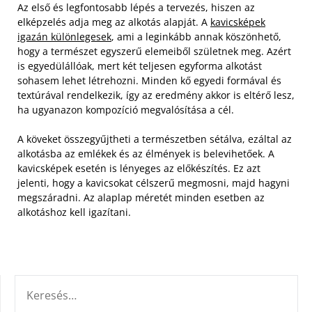
Az első és legfontosabb lépés a tervezés, hiszen az
elképzelés adja meg az alkotás alapját. A
kavicsképek
igazán különlegesek
, ami a leginkább annak köszönhető,
hogy a természet egyszerű elemeiből születnek meg. Azért
is egyedülállóak, mert két teljesen egyforma alkotást
sohasem lehet létrehozni. Minden kő egyedi formával és
textúrával rendelkezik, így az eredmény akkor is eltérő lesz,
ha ugyanazon kompozíció megvalósítása a cél.
A köveket összegyűjtheti a természetben sétálva, ezáltal az
alkotásba az emlékek és az élmények is belevihetőek. A
kavicsképek esetén is lényeges az előkészítés. Ez azt
jelenti, hogy a kavicsokat célszerű megmosni, majd hagyni
megszáradni. Az alaplap méretét minden esetben az
alkotáshoz kell igazítani.
KERESÉS: