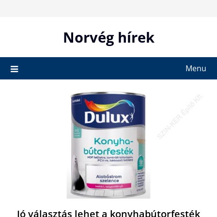
Skip
to
content
Norvég hírek
Menu
Jó választás lehet a konyhabútorfesték