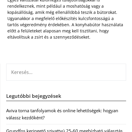
rendelkeznek, mint például a moshatóság vagy a
kopásállóság, amik még ellenállóbbá teszik a bútorokat.
Ugyanakkor a megfelelő előkészítés kulcsfontosságú a
tartós végeredmény érdekében. A konyhabútor használata
előtt a felületeket alaposan meg kell tisztítani, hogy
eltávolítsuk a zsírt és a szennyeződéseket.
KERESÉS:
Legutóbbi bejegyzések
Aviva torna tanfolyamok és online lehetőségek: hogyan
válassz kezdőként?
Grundfos keringető szivattyú 25-60 megbízható választás