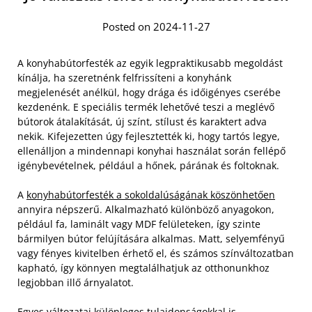
Posted on 2024-11-27
A konyhabútorfesték az egyik legpraktikusabb megoldást
kínálja, ha szeretnénk felfrissíteni a konyhánk
megjelenését anélkül, hogy drága és időigényes cserébe
kezdenénk. E speciális termék lehetővé teszi a meglévő
bútorok átalakítását, új színt, stílust és karaktert adva
nekik. Kifejezetten úgy fejlesztették ki, hogy tartós legye,
ellenálljon a mindennapi konyhai használat során fellépő
igénybevételnek, például a hőnek, párának és foltoknak.
A
konyhabútorfesték a sokoldalúságának köszönhetően
annyira népszerű. Alkalmazható különböző anyagokon,
például fa, laminált vagy MDF felületeken, így szinte
bármilyen bútor felújítására alkalmas. Matt, selyemfényű
vagy fényes kivitelben érhető el, és számos színváltozatban
kapható, így könnyen megtalálhatjuk az otthonunkhoz
legjobban illő árnyalatot.
Egyes változatai különleges tulajdonságokkal is