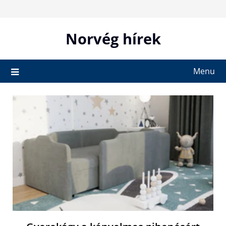
Skip
to
content
Norvég hírek
Menu