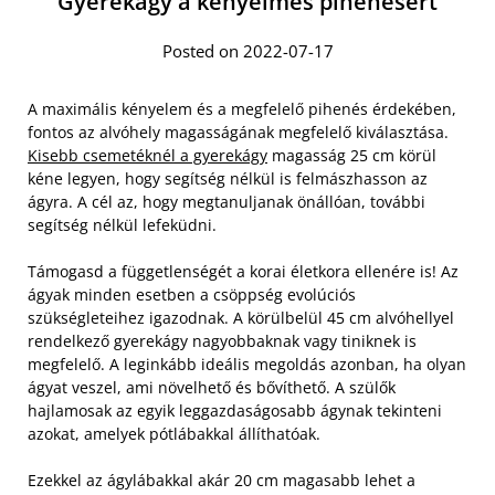
Gyerekágy a kényelmes pihenésért
Posted on 2022-07-17
A maximális kényelem és a megfelelő pihenés érdekében,
fontos az alvóhely magasságának megfelelő kiválasztása.
Kisebb csemetéknél a gyerekágy
magasság 25 cm körül
kéne legyen, hogy segítség nélkül is felmászhasson az
ágyra. A cél az, hogy megtanuljanak önállóan, további
segítség nélkül lefeküdni.
Támogasd a függetlenségét a korai életkora ellenére is! Az
ágyak minden esetben a csöppség evolúciós
szükségleteihez igazodnak. A körülbelül 45 cm alvóhellyel
rendelkező gyerekágy nagyobbaknak vagy tiniknek is
megfelelő.
A leginkább ideális megoldás azonban, ha olyan
ágyat veszel, ami növelhető és bővíthető. A szülők
hajlamosak az egyik leggazdaságosabb ágynak tekinteni
azokat, amelyek pótlábakkal állíthatóak.
Ezekkel az ágylábakkal akár 20 cm magasabb lehet a