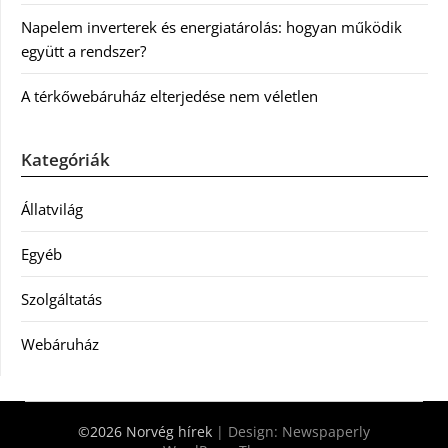
Napelem inverterek és energiatárolás: hogyan működik
együtt a rendszer?
A térkőwebáruház elterjedése nem véletlen
Kategóriák
Állatvilág
Egyéb
Szolgáltatás
Webáruház
©2026 Norvég hírek
| Design:
Newspaperly