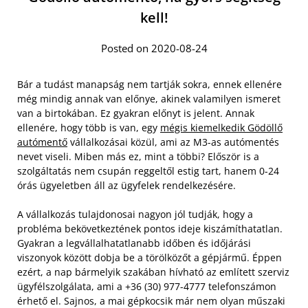
kell!
Posted on 2020-08-24
Bár a tudást manapság nem tartják sokra, ennek ellenére
még mindig annak van előnye, akinek valamilyen ismeret
van a birtokában. Ez gyakran előnyt is jelent. Annak
ellenére, hogy több is van, egy
mégis kiemelkedik Gödöllő
autómentő
vállalkozásai közül, ami az M3-as autómentés
nevet viseli. Miben más ez, mint a többi? Először is a
szolgáltatás nem csupán reggeltől estig tart, hanem 0-24
órás ügyeletben áll az ügyfelek rendelkezésére.
A vállalkozás tulajdonosai nagyon jól tudják, hogy a
probléma bekövetkeztének pontos ideje kiszámíthatatlan.
Gyakran a legvállalhatatlanabb időben és időjárási
viszonyok között dobja be a törölközőt a gépjármű. Éppen
ezért, a nap bármelyik szakában hívható az említett szerviz
ügyfélszolgálata, ami a +36 (30) 977-4777 telefonszámon
érhető el. Sajnos, a mai gépkocsik már nem olyan műszaki