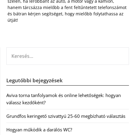
szélén, ha lerobbant az autó, a motor vagy a kamion,
hanem tárcsázza mielőbb a fent feltűntetett telefonszámot
és bátran kérjen segítséget, hogy mielőbb folytathassa az
útját!
KERESÉS:
Legutóbbi bejegyzések
Aviva torna tanfolyamok és online lehetőségek: hogyan
válassz kezdőként?
Grundfos keringető szivattyú 25-60 megbízható választás
Hogyan működik a darálós WC?