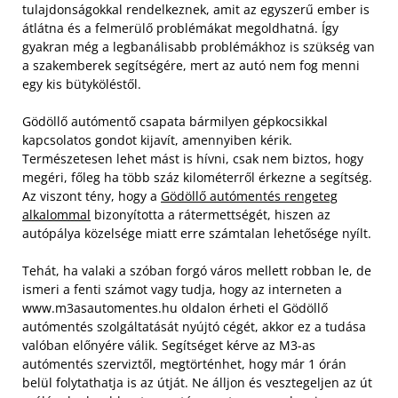
tulajdonságokkal rendelkeznek, amit az egyszerű ember is
átlátna és a felmerülő problémákat megoldhatná. Így
gyakran még a legbanálisabb problémákhoz is szükség van
a szakemberek segítségére, mert az autó nem fog menni
egy kis bütyköléstől.
Gödöllő autómentő csapata bármilyen gépkocsikkal
kapcsolatos gondot kijavít, amennyiben kérik.
Természetesen lehet mást is hívni, csak nem biztos, hogy
megéri, főleg ha több száz kilométerről érkezne a segítség.
Az viszont tény, hogy a
Gödöllő autómentés rengeteg
alkalommal
bizonyította a rátermettségét, hiszen az
autópálya közelsége miatt erre számtalan lehetősége nyílt.
Tehát, ha valaki a szóban forgó város mellett robban le, de
ismeri a fenti számot vagy tudja, hogy az interneten a
www.m3asautomentes.hu oldalon érheti el Gödöllő
autómentés szolgáltatását nyújtó cégét, akkor ez a tudása
valóban előnyére válik. Segítséget kérve az M3-as
autómentés szerviztől, megtörténhet, hogy már 1 órán
belül folytathatja is az útját. Ne álljon és vesztegeljen az út