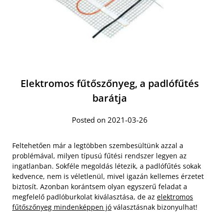
Elektromos fűtőszőnyeg, a padlófűtés
barátja
Posted on 2021-03-26
Feltehetően már a legtöbben szembesültünk azzal a
problémával, milyen típusú fűtési rendszer legyen az
ingatlanban. Sokféle megoldás létezik, a padlófűtés sokak
kedvence, nem is véletlenül, mivel igazán kellemes érzetet
biztosít. Azonban korántsem olyan egyszerű feladat a
megfelelő padlóburkolat kiválasztása, de az
elektromos
fűtőszőnyeg mindenképpen jó
választásnak bizonyulhat!