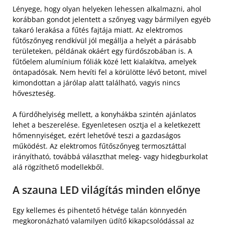
Lényege, hogy olyan helyeken lehessen alkalmazni, ahol
korábban gondot jelentett a szőnyeg vagy bármilyen egyéb
takaró lerakása a fűtés fajtája miatt. Az elektromos
fűtőszőnyeg rendkívül jól megállja a helyét a párásabb
területeken, példának okáért egy fürdőszobában is. A
fűtőelem alumínium fóliák közé lett kialakítva, amelyek
öntapadósak. Nem hevíti fel a körülötte lévő betont, mivel
kimondottan a járólap alatt található, vagyis nincs
hőveszteség.
A fürdőhelyiség mellett, a konyhákba szintén ajánlatos
lehet a beszerelése. Egyenletesen osztja el a keletkezett
hőmennyiséget, ezért lehetővé teszi a gazdaságos
működést. Az elektromos fűtőszőnyeg termosztáttal
irányítható, továbbá választhat meleg- vagy hidegburkolat
alá rögzíthető modellekből.
A szauna LED világítás minden előnye
Egy kellemes és pihentető hétvége talán könnyedén
megkoronázható valamilyen üdítő kikapcsolódással az