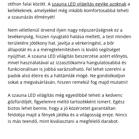
otthon falai között. A
szauna LED világítás egyike azoknak
a
kellékeknek, amelyekkel még inkább komfortosabbá teheti
a szaunázás élményét!
Nem véletlenül örvend ilyen nagy népszerűségnek ez a
tevékenység, hiszen nyugtató hatása mellett, a test minden
területére jótékony hat. Javítja a vérkeringést, a bőr
állapotát és a a méregtelenítésben is kiváló segítséget
nyújthat. A szauna LED világítás beszerzése azért előnyös,
mivel használatával az izzasztókamra hangulatosabbá és
funkcionálisan is jobbá varázsolható. Fel lehet szerelni a
padok alsó éleire és a háttámlák mögé. Ne gondolkodjon
sokat a megvásárlásán, hiszen remekül fog majd mutatni!
A szauna LED világítás még egyedibbé teheti a kedvenc
gőzfürdőjét, figyelemre méltó tartozékként ismert. Egész
biztos lehet benne, hogy a jó közérzetet garantáltan
feldobja majd a fények játéka és a világosság ereje. Nincs
is más teendő, mint kiválasztani a megfelelő darabot.