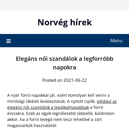
Skip
to
content
Norvég hírek
Menu
Elegáns női szandálok a legforróbb
napokra
Posted on 2021-06-22
A nyár forró napokkal jár, ezért komolyan kell venni a
minőségi lábbeli kiválasztását. A nyitott cipők,
például az
elegáns női szandálok a legalkalmasabbak
a forró
évszakra. Ezek az egyik legnőiesebb lábbelik, különösen
akkor, ha a forró levegő nem teszi lehetővé a zárt
magassarkúk használatát.