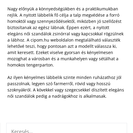
Nagy előnyük a könnyedségükben és a praktikumukban
rejlik. A nyitott lábbelik fő célja a talp megvédése a forró
homoktól vagy szennyeződésektől, miközben jó szellőzést
biztosítanak az egész lábnak.
Éppen ezért, a nyitott
elegáns női szandálok zsinórral vagy kapcsokkal rögzülnek
a lábhoz. A cipom.hu weboldalon megtalálható választék
lehetővé teszi, hogy pontosan azt a modellt válassza ki,
amit keresett. Ezeket viselve gyorsan és kényelmesen
mozoghat a városban és a munkahelyen vagy sétálhat a
homokos tengerparton.
Az ilyen kényelmes lábbelik szinte minden ruházathoz jól
passzolnak, legyen szó farmerről, rövid vagy hosszú
szoknyákról. A kövekkel vagy szegecsekkel díszített elegáns
női szandálok pedig a nadrágokhoz is alkalmasak.
KERESÉS: