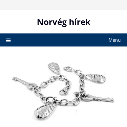
Skip
to
content
Norvég hírek
Menu