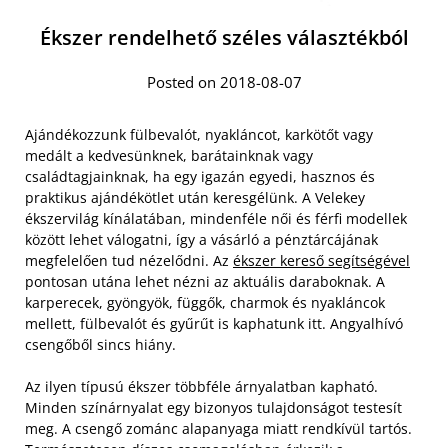
Ékszer rendelhető széles választékból
Posted on 2018-08-07
Ajándékozzunk fülbevalót, nyakláncot, karkötőt vagy
medált a kedvesünknek, barátainknak vagy
családtagjainknak, ha egy igazán egyedi, hasznos és
praktikus ajándékötlet után keresgélünk. A Velekey
ékszervilág kínálatában, mindenféle női és férfi modellek
között lehet válogatni, így a vásárló a pénztárcájának
megfelelően tud nézelődni. Az
ékszer kereső segítségével
pontosan utána lehet nézni az aktuális daraboknak. A
karperecek, gyöngyök, függők, charmok és nyakláncok
mellett, fülbevalót és gyűrűt is kaphatunk itt. Angyalhívó
csengőből sincs hiány.
Az ilyen típusú ékszer többféle árnyalatban kapható.
Minden színárnyalat egy bizonyos tulajdonságot testesít
meg. A csengő zománc alapanyaga miatt rendkívül tartós.