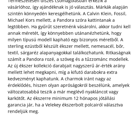
Természetesen díszes csomagolásban érkezik a
vásárlóhoz, így ajándéknak is jó választás. Márkák alapján
szintén könnyedén keresgélhetünk. A Calvin Klein, Fossil,
Michael Kors mellett, a Pandora szóra kattintanak a
legtöbben. Ha gyűrűt szeretnénk vásárolni, akkor tudni kell
annak méretét, így könnyebben utánanézhetünk, hogy
milyen típusú modell kapható egy bizonyos méretből. A
sterling ezüstből készült ékszer mellett, nemesacél, bőr,
textil, sárgaréz alapanyagokkal találkozhatunk. Ritkaságnak
számít a Pandora rozé, a szöveg és a tűzzománc modellek.
Az új ékszer kollekció darabjait nagyszerű ár-érték arány
mellett lehet megkapni, míg a kifutó darabokra extra
kedvezményt kaphatunk. A charmok iránt nagy az
érdeklődés, hiszen olyan apróságokról beszélünk, amelyek
változatosabbá teszik a már meglévő nyakláncot vagy
karkötőt. Az ékszerre minimum 12 hónapos jótállási
garancia jár, ha a Velekey ékszerbolt polcairól választva
rendeljük meg.