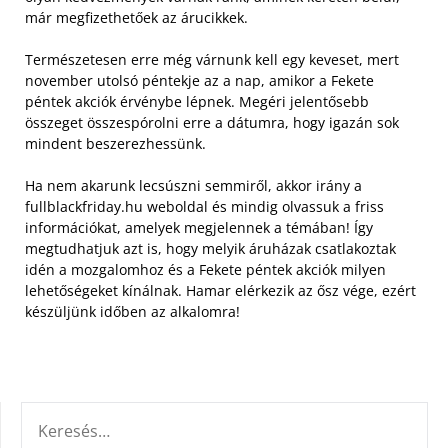
már megfizethetőek az árucikkek.
Természetesen erre még várnunk kell egy keveset, mert
november utolsó péntekje az a nap, amikor a Fekete
péntek akciók érvénybe lépnek. Megéri jelentősebb
összeget összespórolni erre a dátumra, hogy igazán sok
mindent beszerezhessünk.
Ha nem akarunk lecsúszni semmiről, akkor irány a
fullblackfriday.hu weboldal és mindig olvassuk a friss
információkat, amelyek megjelennek a témában! Így
megtudhatjuk azt is, hogy melyik áruházak csatlakoztak
idén a mozgalomhoz és a Fekete péntek akciók milyen
lehetőségeket kínálnak. Hamar elérkezik az ősz vége, ezért
készüljünk időben az alkalomra!
KERESÉS: