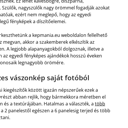
sznek. Ez lehet kávésbögre, díszpárna,
. Szülők, nagyszülők nagy örömmel fogadják azokat
thatóak, ezért nem meglepő, hogy az egyedi
legű fényképek a díszítőelemei.
keszthetünk a kepmania.eu weboldalon fellelhető
 megvan, akkor a szakemberek elkészítik az
. A legjobb alapanyagokból dolgoznak, illetve a
 az egyedi fényképes ajándékok hosszú éveken
ajdonosaik legnagyobb örömére.
es vászonkép saját fotóból
i kiegészítők között igazán népszerűek ezek a
részt abban rejlik, hogy bármekkora méretben el
an és a textúrájában. Hatalmas a választék, a
több
a 2 panelestől egészen a 6 panelesig terjed és több
tani.