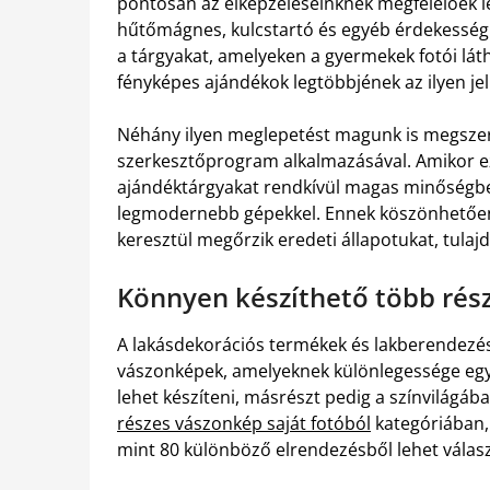
pontosan az elképzeléseinknek megfelelőek le
hűtőmágnes, kulcstartó és egyéb érdekesség
a tárgyakat, amelyeken a gyermekek fotói lá
fényképes ajándékok legtöbbjének az ilyen jel
Néhány ilyen meglepetést magunk is megszer
szerkesztőprogram alkalmazásával. Amikor ez
ajándéktárgyakat rendkívül magas minőségben
legmodernebb gépekkel. Ennek köszönhetően
keresztül megőrzik eredeti állapotukat, tul
Könnyen készíthető több rész
A lakásdekorációs termékek és lakberendezés
vászonképek, amelyeknek különlegessége egy
lehet készíteni, másrészt pedig a színvilágáb
részes vászonkép saját fotóból
kategóriában, 
mint 80 különböző elrendezésből lehet válasz