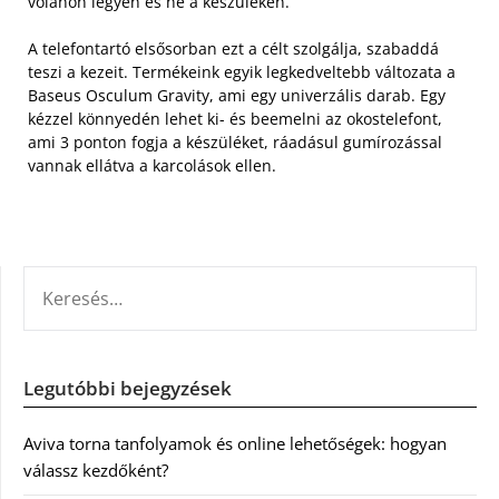
volánon legyen és ne a készüléken.
A telefontartó elsősorban ezt a célt szolgálja, szabaddá
teszi a kezeit. Termékeink egyik legkedveltebb változata a
Baseus Osculum Gravity, ami egy univerzális darab. Egy
kézzel könnyedén lehet ki- és beemelni az okostelefont,
ami 3 ponton fogja a készüléket, ráadásul gumírozással
vannak ellátva a karcolások ellen.
KERESÉS:
Legutóbbi bejegyzések
Aviva torna tanfolyamok és online lehetőségek: hogyan
válassz kezdőként?