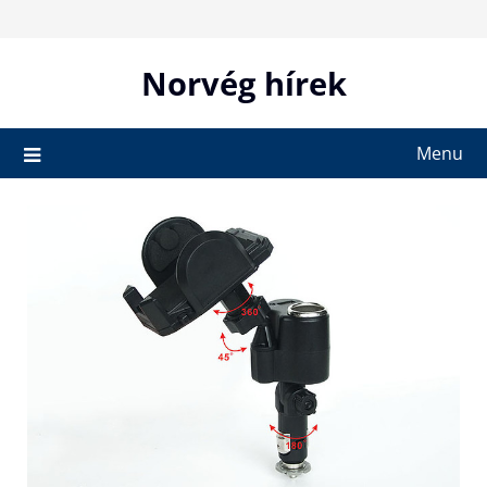
Skip
to
content
Norvég hírek
Menu