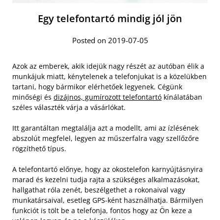
Egy telefontartó mindig jól jön
Posted on 2019-07-05
Azok az emberek, akik idejük nagy részét az autóban élik a
munkájuk miatt, kénytelenek a telefonjukat is a közelükben
tartani, hogy bármikor elérhetőek legyenek. Cégünk
minőségi és
dizájnos, gumírozott telefontartó
kínálatában
széles választék várja a vásárlókat.
Itt garantáltan megtalálja azt a modellt, ami az ízlésének
abszolút megfelel, legyen az műszerfalra vagy szellőzőre
rögzíthető típus.
A telefontartó előnye, hogy az okostelefon karnyújtásnyira
marad és kezelni tudja rajta a szükséges alkalmazásokat,
hallgathat róla zenét, beszélgethet a rokonaival vagy
munkatársaival, esetleg GPS-ként használhatja. Bármilyen
funkciót is tölt be a telefonja, fontos hogy az Ön keze a