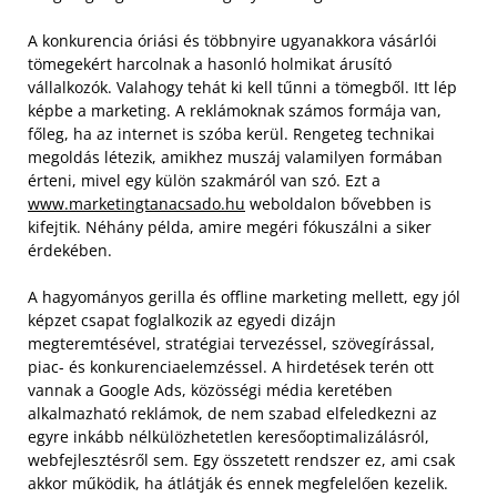
A konkurencia óriási és többnyire ugyanakkora vásárlói
tömegekért harcolnak a hasonló holmikat árusító
vállalkozók. Valahogy tehát ki kell tűnni a tömegből. Itt lép
képbe a marketing. A reklámoknak számos formája van,
főleg, ha az internet is szóba kerül. Rengeteg technikai
megoldás létezik, amikhez muszáj valamilyen formában
érteni, mivel egy külön szakmáról van szó. Ezt a
www.marketingtanacsado.hu
weboldalon bővebben is
kifejtik. Néhány példa, amire megéri fókuszálni a siker
érdekében.
A hagyományos gerilla és offline marketing mellett, egy jól
képzet csapat foglalkozik az egyedi dizájn
megteremtésével, stratégiai tervezéssel, szövegírással,
piac- és konkurenciaelemzéssel. A hirdetések terén ott
vannak a Google Ads, közösségi média keretében
alkalmazható reklámok, de nem szabad elfeledkezni az
egyre inkább nélkülözhetetlen keresőoptimalizálásról,
webfejlesztésről sem. Egy összetett rendszer ez, ami csak
akkor működik, ha átlátják és ennek megfelelően kezelik.