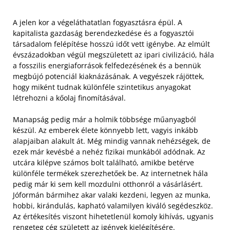
A jelen kor a végeláthatatlan fogyasztásra épül. A
kapitalista gazdaság berendezkedése és a fogyasztói
társadalom felépítése hosszú időt vett igénybe. Az elmúlt
évszázadokban végül megszületett az ipari civilizáció, hála
a fosszilis energiaforrások felfedezésének és a bennük
megbújó potenciál kiaknázásának. A vegyészek rájöttek,
hogy miként tudnak különféle szintetikus anyagokat
létrehozni a kőolaj finomításával.
Manapság pedig már a holmik többsége műanyagból
készül. Az emberek élete könnyebb lett, vagyis inkább
alapjaiban alakult át. Még mindig vannak nehézségek, de
ezek már kevésbé a nehéz fizikai munkából adódnak. Az
utcára kilépve számos bolt található, amikbe betérve
különféle termékek szerezhetőek be. Az internetnek hála
pedig már ki sem kell mozdulni otthonról a vásárlásért.
Jóformán bármihez akar valaki kezdeni, legyen az munka,
hobbi, kirándulás, kapható valamilyen kiváló segédeszköz.
Az értékesítés viszont hihetetlenül komoly kihívás, ugyanis
rengeteg cég született az igények kielégítésére.