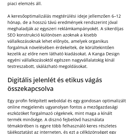
piaci elemzés áll.
A keresőoptimalizálás megtérülési ideje jellemzően 6–12
hónap, de a hosszú távú eredmények rendszerint jóval
meghaladják az egyszeri reklámkampányokét. A sikerdíjas
SEO konstrukció különösen azoknak a kisebb
vállalkozásoknak lehet előnyös, amelyek organikus
forgalmuk növelésében érdekeltek, de körültekintően
kezelik az előre nem látható kiadásokat. A Kanga Design
egyéni vállalkozásoktól egészen nagyvállalatokig kínál
testreszabott, skálázható megoldásokat.
Digitális jelenlét és etikus vágás
összekapcsolva
Egy profin felépített weboldal és egy gondosan optimalizált
online megjelenés ugyanolyan fontos a mezőgazdasági
eszközöket forgalmazó cégeknek, mint maga a kínált
termék minősége. A disznó fejbelövő használata
témakörében is egyre több felhasználó keres részletes
tájékoztatást az interneten, és ezt a célközönséget egy