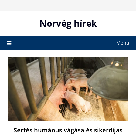
Skip
to
content
Norvég hírek
Menu
Sertés humánus vágása és sikerdíjas