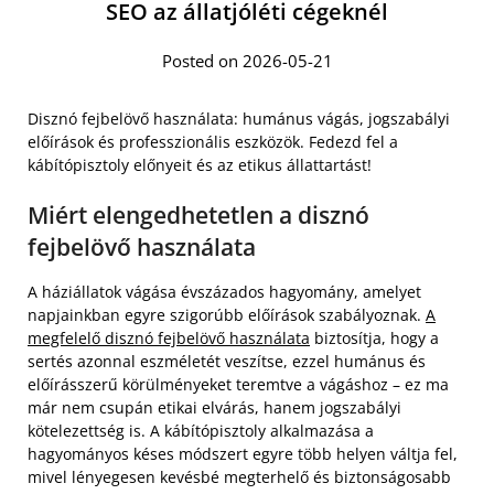
SEO az állatjóléti cégeknél
Posted on 2026-05-21
Disznó fejbelövő használata: humánus vágás, jogszabályi
előírások és professzionális eszközök. Fedezd fel a
kábítópisztoly előnyeit és az etikus állattartást!
Miért elengedhetetlen a disznó
fejbelövő használata
A háziállatok vágása évszázados hagyomány, amelyet
napjainkban egyre szigorúbb előírások szabályoznak.
A
megfelelő disznó fejbelövő használata
biztosítja, hogy a
sertés azonnal eszméletét veszítse, ezzel humánus és
előírásszerű körülményeket teremtve a vágáshoz – ez ma
már nem csupán etikai elvárás, hanem jogszabályi
kötelezettség is. A kábítópisztoly alkalmazása a
hagyományos késes módszert egyre több helyen váltja fel,
mivel lényegesen kevésbé megterhelő és biztonságosabb