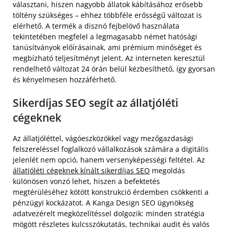
választani, hiszen nagyobb állatok kábításához erősebb
töltény szükséges – ehhez többféle erősségű változat is
elérhető. A termék a disznó fejbelövő használata
tekintetében megfelel a legmagasabb német hatósági
tanúsítványok előírásainak, ami prémium minőséget és
megbízható teljesítményt jelent. Az interneten keresztül
rendelhető változat 24 órán belül kézbesíthető, így gyorsan
és kényelmesen hozzáférhető.
Sikerdíjas SEO segít az állatjóléti
cégeknek
Az állatjóléttel, vágóeszközökkel vagy mezőgazdasági
felszereléssel foglalkozó vállalkozások számára a digitális
jelenlét nem opció, hanem versenyképességi feltétel. Az
állatjóléti cégeknek kínált sikerdíjas SEO
megoldás
különösen vonzó lehet, hiszen a befektetés
megtérüléséhez kötött konstrukció érdemben csökkenti a
pénzügyi kockázatot. A Kanga Design SEO ügynökség
adatvezérelt megközelítéssel dolgozik: minden stratégia
mögött részletes kulcsszókutatás, technikai audit és valós