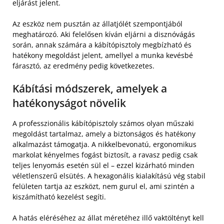
eljárást jelent.
Az eszköz nem pusztán az állatjólét szempontjából
meghatározó. Aki felelősen kíván eljárni a disznóvágás
során, annak számára a kábítópisztoly megbízható és
hatékony megoldást jelent, amellyel a munka kevésbé
fárasztó, az eredmény pedig következetes.
Kábítási módszerek, amelyek a
hatékonyságot növelik
A professzionális kábítópisztoly számos olyan műszaki
megoldást tartalmaz, amely a biztonságos és hatékony
alkalmazást támogatja. A nikkelbevonatú, ergonomikus
markolat kényelmes fogást biztosít, a ravasz pedig csak
teljes lenyomás esetén sül el – ezzel kizárható minden
véletlenszerű elsütés. A hexagonális kialakítású vég stabil
felületen tartja az eszközt, nem gurul el, ami szintén a
kiszámítható kezelést segíti.
A hatás eléréséhez az állat méretéhez illő vaktöltényt kell