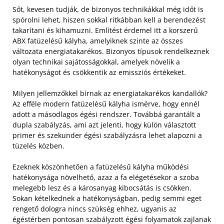
Sőt, kevesen tudják, de bizonyos technikákkal még időt is
spórolni lehet, hiszen sokkal ritkábban kell a berendezést
takarítani és kihamuzni. Említést érdemel itt a korszerű
ABX fatüzelésű kályha, amelyiknek szinte az összes
változata energiatakarékos. Bizonyos típusok rendelkeznek
olyan technikai sajátosságokkal, amelyek növelik a
hatékonyságot és csökkentik az emissziós értékeket.
Milyen jellemzőkkel bírnak az energiatakarékos kandallók?
Az efféle modern fatüzelésű kályha ismérve, hogy ennél
adott a másodlagos égési rendszer. Továbbá garantált a
dupla szabályzás, ami azt jelenti, hogy külön választott
primer és szekunder égési szabályzásra lehet alapozni a
tüzelés közben.
Ezeknek köszönhetően a fatüzelésű kályha működési
hatékonysága növelhető, azaz a fa elégetésekor a szoba
melegebb lesz és a károsanyag kibocsátás is csökken.
Sokan kételkednek a hatékonyságban, pedig semmi eget
rengető dologra nincs szükség ehhez, ugyanis az
égéstérben pontosan szabályzott égési folyamatok zajlanak