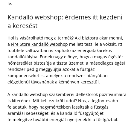
le.
Kandalló webshop: érdemes itt kezdeni
a keresést
Hol is vásárolható meg a termék? Aki biztosra akar menni,
a
Fire Store kandalló webshop
mellett teszi le a voksát. Itt
többféle változatban is kapható az energiatakarékos
kandallókályha. Ennek nagy előnye, hogy a magas égéstér
hőmérséklet biztosítja a tiszta üzemet, a másodlagos égési
rendszer pedig meggyújtja azokat a füstgáz
komponenseket is, amelyek a rendszer hiányában
elégetlenül távoznának a kéményen keresztül.
A kandalló webshop szakemberei deflektorok pozitívumaira
is kiterének. Mit kell ezekről tudni? Nos, a legfontosabb
feladatuk, hogy nagymértékben lassítsák a füstgáz
áramlási sebességét, és a kandalló füstgyűjtőjét
felmelegítve további energiát nyerjenek ki a füstgázból.