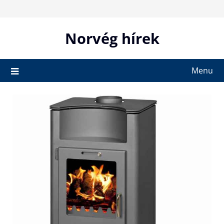
Skip
to
content
Norvég hírek
Menu