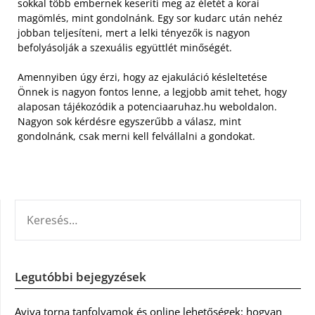
sokkal több embernek keseríti meg az életét a korai
magömlés, mint gondolnánk. Egy sor kudarc után nehéz
jobban teljesíteni, mert a lelki tényezők is nagyon
befolyásolják a szexuális együttlét minőségét.
Amennyiben úgy érzi, hogy az ejakuláció késleltetése
Önnek is nagyon fontos lenne, a legjobb amit tehet, hogy
alaposan tájékozódik a potenciaaruhaz.hu weboldalon.
Nagyon sok kérdésre egyszerűbb a válasz, mint
gondolnánk, csak merni kell felvállalni a gondokat.
KERESÉS:
Legutóbbi bejegyzések
Aviva torna tanfolyamok és online lehetőségek: hogyan