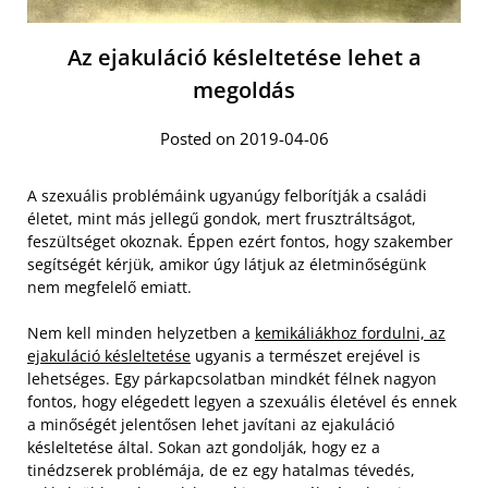
Az ejakuláció késleltetése lehet a
megoldás
Posted on 2019-04-06
A szexuális problémáink ugyanúgy felborítják a családi
életet, mint más jellegű gondok, mert frusztráltságot,
feszültséget okoznak. Éppen ezért fontos, hogy szakember
segítségét kérjük, amikor úgy látjuk az életminőségünk
nem megfelelő emiatt.
Nem kell minden helyzetben a
kemikáliákhoz fordulni, az
ejakuláció késleltetése
ugyanis a természet erejével is
lehetséges. Egy párkapcsolatban mindkét félnek nagyon
fontos, hogy elégedett legyen a szexuális életével és ennek
a minőségét jelentősen lehet javítani az ejakuláció
késleltetése által.
Sokan azt gondolják, hogy ez a
tinédzserek problémája, de ez egy hatalmas tévedés,