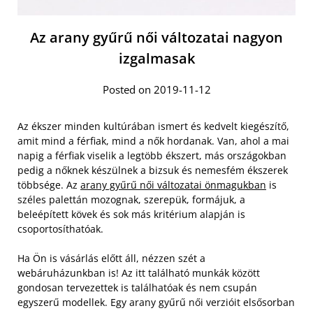
Az arany gyűrű női változatai nagyon
izgalmasak
Posted on 2019-11-12
Az ékszer minden kultúrában ismert és kedvelt kiegészítő,
amit mind a férfiak, mind a nők hordanak. Van, ahol a mai
napig a férfiak viselik a legtöbb ékszert, más országokban
pedig a nőknek készülnek a bizsuk és nemesfém ékszerek
többsége. Az
arany gyűrű női változatai önmagukban
is
széles palettán mozognak, szerepük, formájuk, a
beleépített kövek és sok más kritérium alapján is
csoportosíthatóak.
Ha Ön is vásárlás előtt áll, nézzen szét a
webáruházunkban is! Az itt található munkák között
gondosan tervezettek is találhatóak és nem csupán
egyszerű modellek. Egy arany gyűrű női verzióit elsősorban