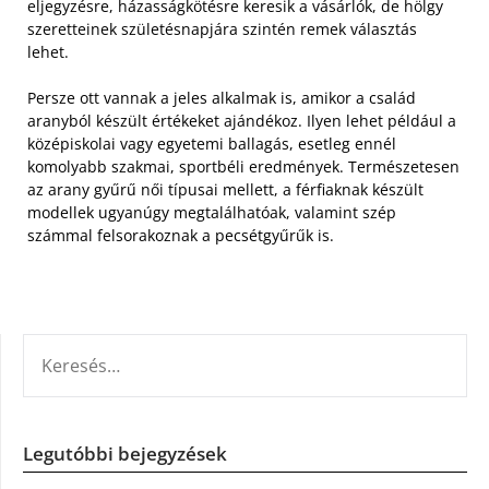
eljegyzésre, házasságkötésre keresik a vásárlók, de hölgy
szeretteinek születésnapjára szintén remek választás
lehet.
Persze ott vannak a jeles alkalmak is, amikor a család
aranyból készült értékeket ajándékoz. Ilyen lehet például a
középiskolai vagy egyetemi ballagás, esetleg ennél
komolyabb szakmai, sportbéli eredmények. Természetesen
az arany gyűrű női típusai mellett, a férfiaknak készült
modellek ugyanúgy megtalálhatóak, valamint szép
számmal felsorakoznak a pecsétgyűrűk is.
KERESÉS:
Legutóbbi bejegyzések