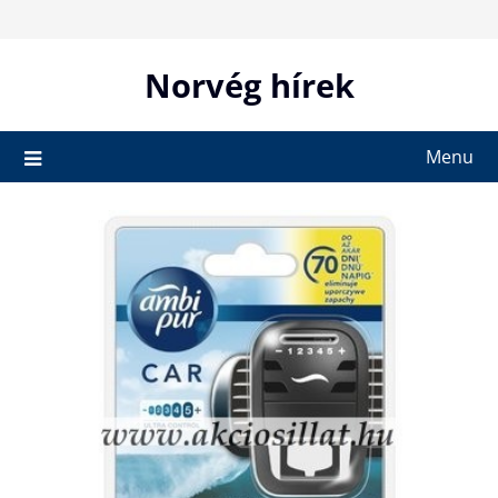
Skip
to
content
Norvég hírek
Menu