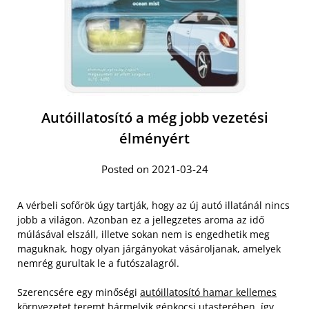
Autóillatosító a még jobb vezetési
élményért
Posted on 2021-03-24
A vérbeli sofőrök úgy tartják, hogy az új autó illatánál nincs
jobb a világon. Azonban ez a jellegzetes aroma az idő
múlásával elszáll, illetve sokan nem is engedhetik meg
maguknak, hogy olyan járgányokat vásároljanak, amelyek
nemrég gurultak le a futószalagról.
Szerencsére egy minőségi
autóillatosító hamar kellemes
környezetet teremt bármelyik gépkocsi utasterében, így