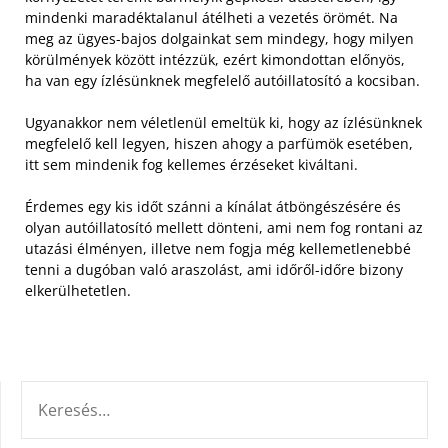
mindenki maradéktalanul átélheti a vezetés örömét. Na
meg az ügyes-bajos dolgainkat sem mindegy, hogy milyen
körülmények között intézzük, ezért kimondottan előnyös,
ha van egy ízlésünknek megfelelő autóillatosító a kocsiban.
Ugyanakkor nem véletlenül emeltük ki, hogy az ízlésünknek
megfelelő kell legyen, hiszen ahogy a parfümök esetében,
itt sem mindenik fog kellemes érzéseket kiváltani.
Érdemes egy kis időt szánni a kínálat átböngészésére és
olyan autóillatosító mellett dönteni, ami nem fog rontani az
utazási élményen, illetve nem fogja még kellemetlenebbé
tenni a dugóban való araszolást, ami időről-időre bizony
elkerülhetetlen.
KERESÉS: