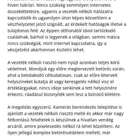
híven tükrözi. Nincs szükség semmilyen internetes
összeköttetésre, ugyanis a vezeték nélküli hálózatra
kapcsolódik és ugyanilyen úton képes közvetíteni a
vészhelyzetet jelző szignált, az érdekelt hatóságok illetve a
tulajdonos felé. Az éppen otthonától távol tartózkodó
családnak, bárhol is legyenek a világban, semmi másra
nincs szükségük, mint internet kapcsolatra, így a
vészjelzést akárhonnan észlelni lehet.
A vezeték nélküli riasztó nem nyújt azonban teljes körű
védelmet. Mondjuk egy előre megtervezett betörés során,
ahol a betolakodó céltudatosan, csak az előre kitervelt
helyszíneket kutatja át vagy keresgetés nélkül visz el
értéktárgyakat, nincs ideje senkinek a tett helyszínére
érkezni, ráadásul bizonyíték sem lesz a bűnöző kilétére.
A megoldás egyszerű. Kamerás berendezés telepítése is
ajánlott a vezeték nélküli riasztó mellé és akkor már nagy
felbontású felvételek is készülnek a hívatlan vendég
arcáról, amire pixelesedés nélkül rá lehet közelíteni. Az
ilyen jellegű komplex betörésvédelem mellett, már