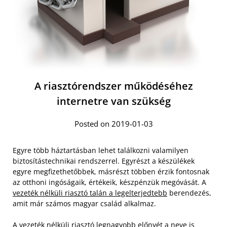
A riasztórendszer működéséhez
internetre van szükség
Posted on 2019-01-03
Egyre több háztartásban lehet találkozni valamilyen
biztosítástechnikai rendszerrel. Egyrészt a készülékek
egyre megfizethetőbbek, másrészt többen érzik fontosnak
az otthoni ingóságaik, értékeik, készpénzük megóvását. A
vezeték nélküli riasztó talán a legelterjedtebb
berendezés,
amit már számos magyar család alkalmaz.
A vezeték nélküli riasztó legnagyobb előnyét a neve is