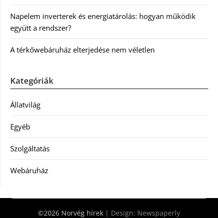
Napelem inverterek és energiatárolás: hogyan működik
együtt a rendszer?
A térkőwebáruház elterjedése nem véletlen
Kategóriák
Állatvilág
Egyéb
Szolgáltatás
Webáruház
©2026 Norvég hírek
| Design:
Newspaperly