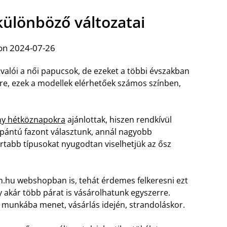
különböző változatai
on 2024-07-26
avalói a női papucsok, de ezeket a többi évszakban
sére, ezek a modellek elérhetőek számos színben,
ny hétköznapokra
ajánlottak, hiszen rendkívül
pántú fazont választunk, annál nagyobb
ártabb típusokat nyugodtan viselhetjük az ősz
.hu webshopban is, tehát érdemes felkeresni ezt
gy akár több párat is vásárolhatunk egyszerre.
 munkába menet, vásárlás idején, strandoláskor.