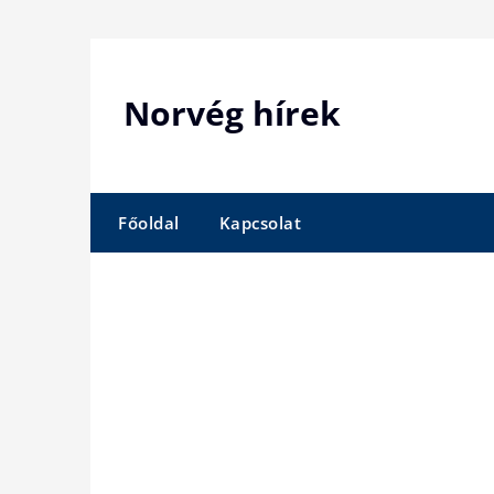
Skip
to
content
Norvég hírek
Főoldal
Kapcsolat