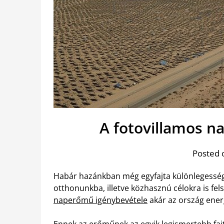
A fotovillamos 
Posted 
Habár hazánkban még egyfajta különlegesség
otthonunkba, illetve közhasznú célokra is fel
naperőmű igénybevétele
akár az ország energ
Ennek az erőműnek az egyik legismertebb fajt