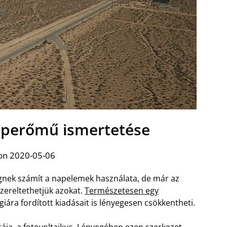
naperőmű ismertetése
on 2020-05-06
nek számít a napelemek használata, de már az
szereltethetjük azokat.
Természetesen egy
iára fordított kiadásait is lényegesen csökkentheti.
ája, a fotovoltaikus. Lényegében ezen szerkezet