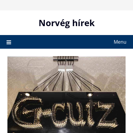
Skip
to
content
Norvég hírek
Menu