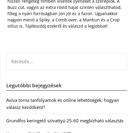
hiszen rengeteg filmben viseltek ilyeneket a szereplők. A
Buzz cut, vagyis az extra rövid hajat szintén választhatod,
főleg a nyári forróságban jön jól ez a fazon. Ugyanakkor
nagyon menő a Spiky, a Comb over, a Manbun és a Crop
stílus is. Tájékozódj ezekről és válaszd a legjobbat!
KERESÉS:
Legutóbbi bejegyzések
Aviva torna tanfolyamok és online lehetőségek: hogyan
válassz kezdőként?
Grundfos keringető szivattyú 25-60 megbízható választás