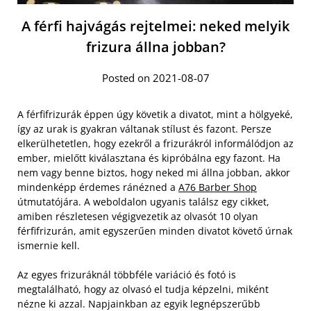
A férfi hajvágás rejtelmei: neked melyik
frizura állna jobban?
Posted on 2021-08-07
A férfifrizurák éppen úgy követik a divatot, mint a hölgyeké,
így az urak is gyakran váltanak stílust és fazont. Persze
elkerülhetetlen, hogy ezekről a frizurákról informálódjon az
ember, mielőtt kiválasztana és kipróbálna egy fazont. Ha
nem vagy benne biztos, hogy neked mi állna jobban, akkor
mindenképp érdemes ránézned a
A76 Barber Shop
útmutatójára. A weboldalon ugyanis találsz egy cikket,
amiben részletesen végigvezetik az olvasót 10 olyan
férfifrizurán, amit egyszerűen minden divatot követő úrnak
ismernie kell.
Az egyes frizuráknál többféle variáció és fotó is
megtalálható, hogy az olvasó el tudja képzelni, miként
nézne ki azzal. Napjainkban az egyik legnépszerűbb