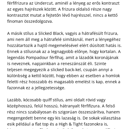
férfifrizura az Undercut, aminél a lényeg az erős kontraszt
az egyes hajrészek között. A frizura oldalsó része nagy
kontrasztot mutat a fejtetőn lévő hajrésszel, nincs a kettő
finoman összedolgozva.
A másik stílus a Slicked Black, vagyis a hátrafésült frizura,
ami nem áll meg a hátrafelé simításnál, mert a lényegéhez
hozzátartozik a hajtő megemelésével elért dúsított hatás is.
Ennek a stílusnak az a legnagyobb előnye, hogy kortalan. A
legendás Pompadour férfihaj, amit a lázadók koronájának
is neveznek, napjainkban a reneszánszát éli. Szinte
teljesen megegyezik a slicked back-kel, csupán annyi a
különbség a kettő között, hogy ebben az esetben a homlok
feletti rész hosszabb és magasabb emelést is kap, ennek a
fazonnak ez a jellegzetessége.
Lazább, kócosabb quiff stílus, ami oldalt rövid vagy
középhosszú, felül hosszú, hátranyalt férfifizura. A felső
rész nincs szabályosan és szigorúan összeszárítva, hanem
megengedett benne egy kis lazaság is. De sokak választása
esik például a flat top és a High & Tight fazonokra is,