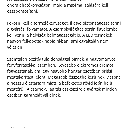
energiahatékonyságon, majd a maximalizálására kell
összpontosítani.
Fokozni kell a termelékenységet, illetve biztonságossá tenni
a gyártási folyamatot. A csarnokvilágítás során figyelembe
kell venni a helyiség belmagasságát is. A LED termékek
nagyon felkapottak napjainkban, ami egyáltalán nem
véletlen.
Számtalan pozitív tulajdonsággal bírnak, a hagyományos
fényforrásokkal szemben. Kevesebb elektromos áramot
fogyasztanak, ami egy nagyobb hangár esetében óriási
megtakarítást jelent. Magasabb összegbe kerülnek, viszont
a hosszú élettartam miatt, a befektetés rövid időn belül
megtérül. A csarnokvilágítás eszközeire a gyártók minden
esetben garanciát vállalnak.
KERESÉS: