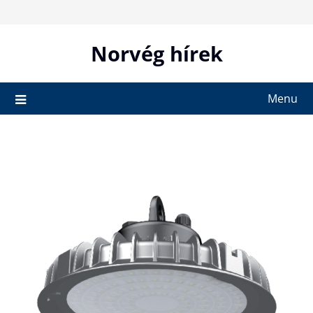
Skip
to
content
Norvég hírek
Menu